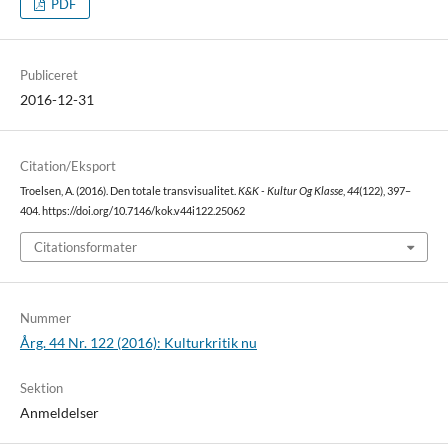
PDF
Publiceret
2016-12-31
Citation/Eksport
Troelsen, A. (2016). Den totale transvisualitet.
K&K - Kultur Og Klasse
,
44
(122), 397–
404. https://doi.org/10.7146/kok.v44i122.25062
Citationsformater
Nummer
Årg. 44 Nr. 122 (2016): Kulturkritik nu
Sektion
Anmeldelser