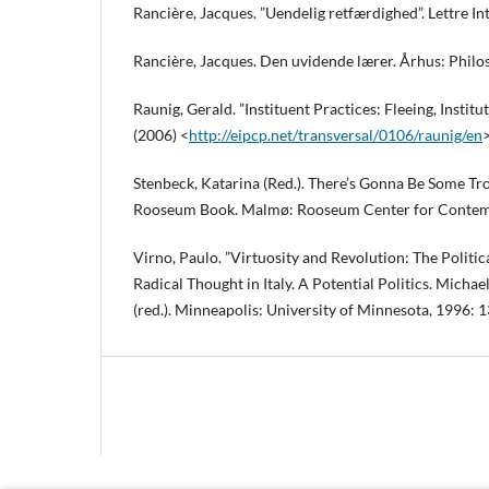
Rancière, Jacques. ”Uendelig retfærdighed”. Lettre In
Rancière, Jacques. Den uvidende lærer. Århus: Philo
Raunig, Gerald. ”Instituent Practices: Fleeing, Institu
(2006) <
http://eipcp.net/transversal/0106/raunig/en
Stenbeck, Katarina (Red.). There’s Gonna Be Some Tr
Rooseum Book. Malmø: Rooseum Center for Contemp
Virno, Paulo. ”Virtuosity and Revolution: The Politic
Radical Thought in Italy. A Potential Politics. Micha
(red.). Minneapolis: University of Minnesota, 1996: 1