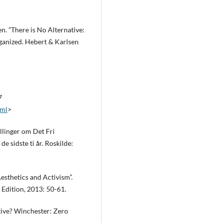
. ”There is No Alternative:
anized. Hebert & Karlsen
7
tml
>
llinger om Det Fri
 sidste ti år. Roskilde:
esthetics and Activism”.
 Edition, 2013: 50-61.
ative? Winchester: Zero