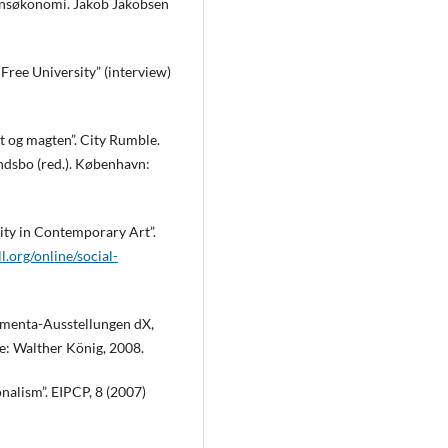
idensøkonomi. Jakob Jakobsen
ree University” (interview)
st og magten”. City Rumble.
indsbo (red.). København:
ility in Contemporary Art”.
l.org/online/social-
umenta-Ausstellungen dX,
e: Walther König, 2008.
nalism”. EIPCP, 8 (2007)