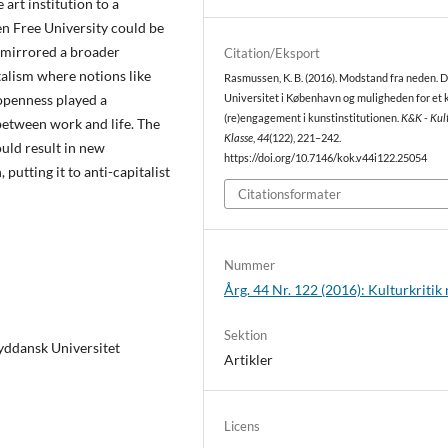
 art institution to a
en Free University could be
t mirrored a broader
Citation/Eksport
alism where notions like
Rasmussen, K. B. (2016). Modstand fra neden. D
 openness played a
Universitet i København og muligheden for et k
(re)engagement i kunstinstitutionen.
K&K - Kul
 between work and life. The
Klasse
,
44
(122), 221–242.
ould result in new
https://doi.org/10.7146/kok.v44i122.25054
 putting it to anti-capitalist
Citationsformater
Nummer
Årg. 44 Nr. 122 (2016): Kulturkritik
Sektion
Syddansk Universitet
Artikler
Licens