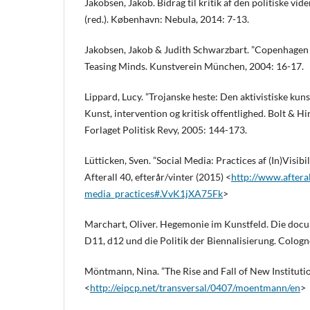
Jakobsen, Jakob. Bidrag til kritik af den politiske v
(red.). København: Nebula, 2014: 7-13.
Jakobsen, Jakob & Judith Schwarzbart. ”Copenhagen F
Teasing Minds. Kunstverein München, 2004: 16-17.
Lippard, Lucy. ”Trojanske heste: Den aktivistiske kun
Kunst, intervention og kritisk offentlighed. Bolt & H
Forlaget Politisk Revy, 2005: 144-173.
Lütticken, Sven. ”Social Media: Practices af (In)Visib
Afterall 40, efterår/vinter (2015) <
http://www.afteral
media_practices#.VvK1jXA75Fk
>
Marchart, Oliver. Hegemonie im Kunstfeld. Die doc
D11, d12 und die Politik der Biennalisierung. Cologn
Möntmann, Nina. ”The Rise and Fall of New Institutio
<
http://eipcp.net/transversal/0407/moentmann/en
>