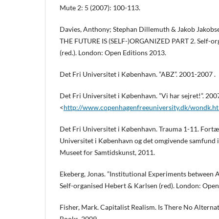
Mute 2: 5 (2007): 100-113.
Davies, Anthony; Stephan Dillemuth & Jakob Jakobsen
THE FUTURE IS (SELF-)ORGANIZED PART 2. Self-org
(red.). London: Open Editions 2013.
Det Fri Universitet i København. ”ABZ”. 2001-2007 .
Det Fri Universitet i København. ”Vi har sejret!”. 200
<
http://www.copenhagenfreeuniversity.dk/wondk.h
Det Fri Universitet i København. Trauma 1-11. Fortæ
Universitet i København og det omgivende samfund i de
Museet for Samtidskunst, 2011.
Ekeberg, Jonas. ”Institutional Experiments between A
Self-organised Hebert & Karlsen (red). London: Open
Fisher, Mark. Capitalist Realism. Is There No Altern
Books, 2009.