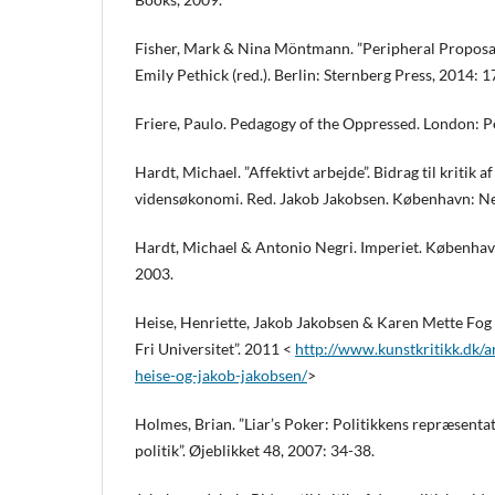
Fisher, Mark & Nina Möntmann. ”Peripheral Proposals
Emily Pethick (red.). Berlin: Sternberg Press, 2014: 
Friere, Paulo. Pedagogy of the Oppressed. London: 
Hardt, Michael. ”Affektivt arbejde”. Bidrag til kritik af
vidensøkonomi. Red. Jakob Jakobsen. København: Ne
Hardt, Michael & Antonio Negri. Imperiet. Københav
2003.
Heise, Henriette, Jakob Jakobsen & Karen Mette Fog 
Fri Universitet”. 2011 <
http://www.kunstkritikk.dk/ar
heise-og-jakob-jakobsen/
>
Holmes, Brian. ”Liar’s Poker: Politikkens repræsent
politik”. Øjeblikket 48, 2007: 34-38.