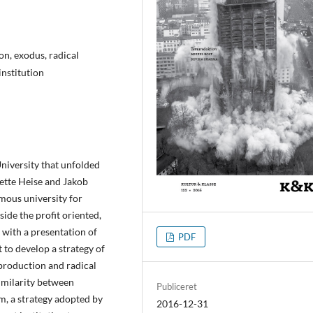
on, exodus, radical
institution
niversity that unfolded
ette Heise and Jakob
mous university for
ide the profit oriented,
 with a presentation of
PDF
 to develop a strategy of
 production and radical
imilarity between
Publiceret
, a strategy adopted by
2016-12-31