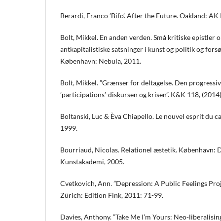
Berardi, Franco ’Bifo’. After the Future. Oakland: AK
Bolt, Mikkel. En anden verden. Små kritiske epistler 
antkapitalistiske satsninger i kunst og politik og for
København: Nebula, 2011.
Bolt, Mikkel. ”Grænser for deltagelse. Den progressiv
’participations’-diskursen og krisen”. K&K 118, (2014
Boltanski, Luc & Èva Chiapello. Le nouvel esprit du ca
1999.
Bourriaud, Nicolas. Relationel æstetik. København:
Kunstakademi, 2005.
Cvetkovich, Ann. ”Depression: A Public Feelings Proj
Zürich: Edition Fink, 2011: 71-99.
Davies, Anthony. ”Take Me I’m Yours: Neo-liberalising