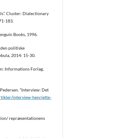
”. Cluster: Dialectionary
171-183.
Penguin Books, 1996.
 den politiske
bula, 2014: 15-30.
n: Informations Forlag,
Pedersen. ”Interview: Det
tikler/interview-henriette-
ation/ repræsentationens