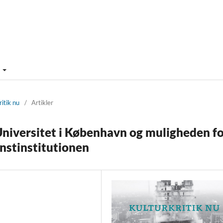
m
itik nu
/
Artikler
Universitet i København og muligheden f
unstinstitutionen