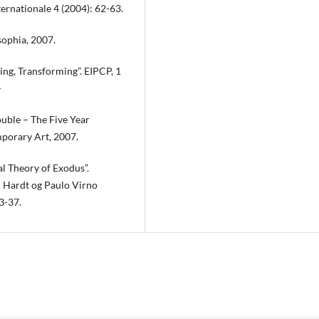
ternationale 4 (2004): 62-63.
sophia, 2007.
ting, Transforming”. EIPCP, 1
>
ouble – The Five Year
orary Art, 2007.
al Theory of Exodus”.
el Hardt og Paulo Virno
3-37.