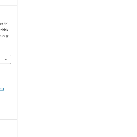
et Fri
ritisk
tur Og
 nu