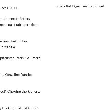
Tidsskriftet følger dansk ophavsret.
 Press, 2011.
om de seneste årtiers
søgene på at udradere dem.
e kunstinstitution,
): 193-204.
pitalisme. Paris: Gallimard,
 Det Kongelige Danske
ect”. Chewing the Scenery.
 The Cultural Institution”.