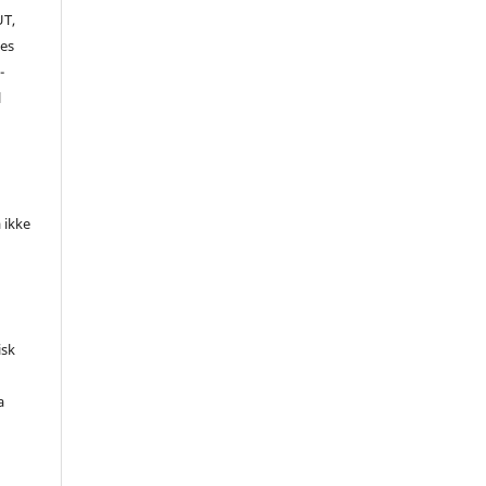
UT,
es
-
l
 ikke
isk
a