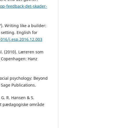
op-feedback-det-skader-
. Writing like a builder:
setting. English for
1016/j.esp.2016.12.003
 al. (2010). Læreren som
m. Copenhagen: Hanz
 social psychology: Beyond
Sage Publications.
 G. R. Hansen & S.
det pædagogiske område