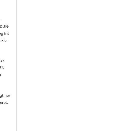
m
 (DUN-
g frit
ikler
nsk
UT,
u
igt her
ceret.