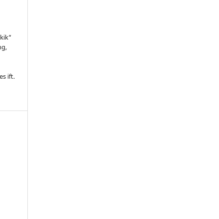
kik“
ng,
l
s ift.