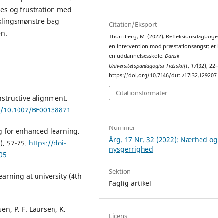
ces og frustration med
iklingsmønstre bag
Citation/Eksport
en.
Thornberg, M. (2022). Refleksionsdagbog
en intervention mod præstationsangst: et 
en uddannelsesskole.
Dansk
Universitetspædagogisk Tidsskrift
,
17
(32), 22
https://doi.org/10.7146/dut.v17i32.129207
Citationsformater
nstructive alignment.
rg/10.1007/BF00138871
Nummer
ng for enhanced learning.
Årg. 17 Nr. 32 (2022): Nærhed og
), 57-75.
https://doi-
nysgerrighed
05
Sektion
learning at university (4th
Faglig artikel
en, P. F. Laursen, K.
Licens