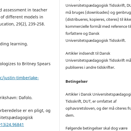
Universitetspædagogisk Tidsskrift, D
and assessment in teacher
må bruges (downloades) og genbrug
of different models in
(distribueres, kopieres, citeres) til ikke
cation, 29(2), 239-258.
kommercielle formål med reference ti
forfattere og Dansk
Universitetspædagogisk Tidsskrift.
lding learning.
Artikler indsendt til Dansk
Universitetspædagogisk Tidsskrift må
pologizes to Britney Spears
publiseres i andre tidskrifter.
/justin-timberlake-
Betingelser
Artikler i Dansk Universitetspædagog
erikshavn: Dafolo.
Tidsskrift, DUT, er omfattet af
ophavsretsloven, og der må citeres fr
orberedelse er en pligt, og
dem.
sitetspædagogisk
v13i24.96841
Følgende betingelser skal dog være