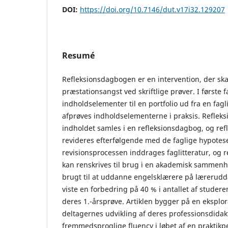
DOI:
https://doi.org/10.7146/dut.v17i32.129207
Resumé
Refleksionsdagbogen er en intervention, der sk
præstationsangst ved skriftlige prøver. I første 
indholdselementer til en portfolio ud fra en fag
afprøves indholdselementerne i praksis. Refleks
indholdet samles i en refleksionsdagbog, og re
revideres efterfølgende med de faglige hypoteser
revisionsprocessen inddrages faglitteratur, og r
kan renskrives til brug i en akademisk sammenh
brugt til at uddanne engelsklærere på lærerudd
viste en forbedring på 40 % i antallet af stude
deres 1.-årsprøve. Artiklen bygger på en eksplor
deltagernes udvikling af deres professionsdidakt
fremmedsproglige fluency i løbet af en praktik