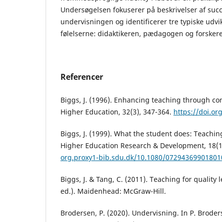
Undersøgelsen fokuserer på beskrivelser af suc
undervisningen og identificerer tre typiske udv
følelserne: didaktikeren, pædagogen og forsker
Referencer
Biggs, J. (1996). Enhancing teaching through co
Higher Education, 32(3), 347-364.
https://doi.o
Biggs, J. (1999). What the student does: Teachi
Higher Education Research & Development, 18(1
org.proxy1-bib.sdu.dk/10.1080/07294369901801
Biggs, J. & Tang, C. (2011). Teaching for quality 
ed.). Maidenhead: McGraw-Hill.
Brodersen, P. (2020). Undervisning. In P. Broders