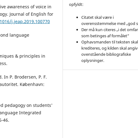
opfyldt:
tive awareness of voice in
ogy. Journal of English for
Citatet skal være i
.1016/j.jeap.2019.100770
overensstemmelse med „god s
Der må kun citeres „i det omfa
econd language
som betinges af formålet“
Ophavsmanden til teksten ska
krediteres, og kilden skal angive
ovenstående bibliografiske
niques & principles in
oplysninger.
ess.
. In P. Brodersen, P. F.
 autoritet. København:
ased pedagogy on students'
Language Integrated
6-46.