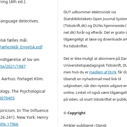
ning (4th ed.).
DUT udkommer elektronisk via
Statsbibliotekets Open Journal Syste
 language detectives.
(Tidsskrift.dk) og DUNs hjemmeside
net.dk) forår og efterår. Det er gratis o
tilgængeligt at læse og downloade art
lsk fælles mål.
fra tidsskriftet.
_FællesMål_Engelsk.pdf
Det er ikke muligt at abonnere på Da
endtgørelse af lov om
Universitetspædagogisk Tidsskrift, D
/lta/2021/1887
men hvis du er
medlem af DUN
, får d
. Aarhus: Forlaget Klim.
tilsendt en nyhedsmail med link til
udgivelsen, når den nyeste udgave er
hology. The Psychological
online. Linket vil også være tilgængel
h0070405
på siden, så snart tidsskriftet er publi
piricism. In The Influence
© Copyright
226-241). New York: Henry
itle.17966
Artikler publiseret i Dansk