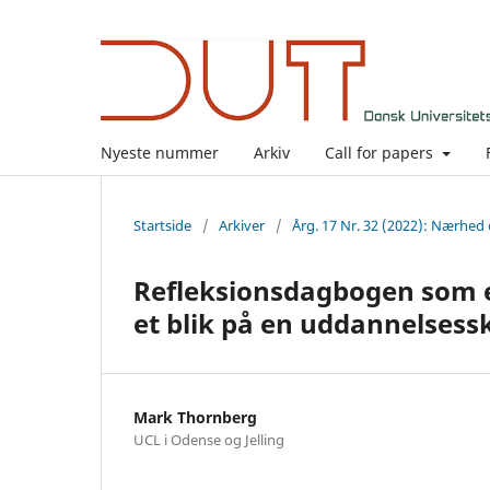
Nyeste nummer
Arkiv
Call for papers
Startside
/
Arkiver
/
Årg. 17 Nr. 32 (2022): Nærhed
Refleksionsdagbogen som e
et blik på en uddannelsess
Mark Thornberg
UCL i Odense og Jelling