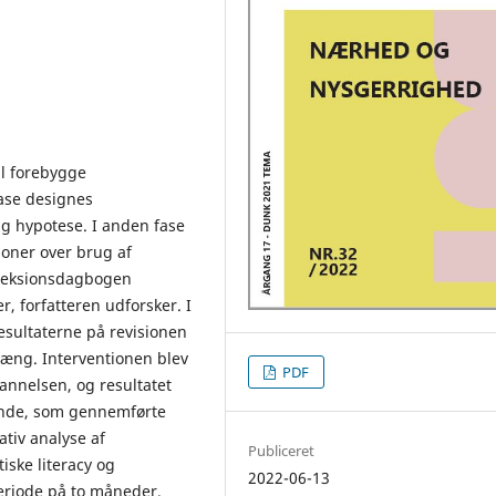
al forebygge
fase designes
lig hypotese. I anden fase
ioner over brug af
fleksionsdagbogen
, forfatteren udforsker. I
esultaterne på revisionen
æng. Interventionen blev
PDF
annelsen, og resultatet
rende, som gennemførte
ativ analyse af
Publiceret
iske literacy og
2022-06-13
periode på to måneder.