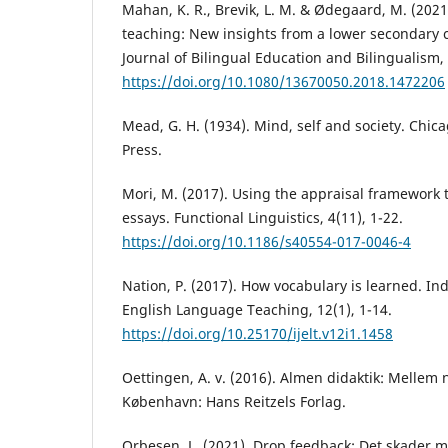
Mahan, K. R., Brevik, L. M. & Ødegaard, M. (2021
teaching: New insights from a lower secondary c
Journal of Bilingual Education and Bilingualism, 
https://doi.org/10.1080/13670050.2018.1472206
Mead, G. H. (1934). Mind, self and society. Chic
Press.
Mori, M. (2017). Using the appraisal framework 
essays. Functional Linguistics, 4(11), 1-22.
https://doi.org/10.1186/s40554-017-0046-4
Nation, P. (2017). How vocabulary is learned. In
English Language Teaching, 12(1), 1-14.
https://doi.org/10.25170/ijelt.v12i1.1458
Oettingen, A. v. (2016). Almen didaktik: Mellem 
København: Hans Reitzels Forlag.
Orbesen, L. (2021). Drop feedback: Det skader 