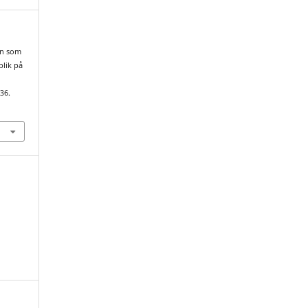
en som
blik på
–36.