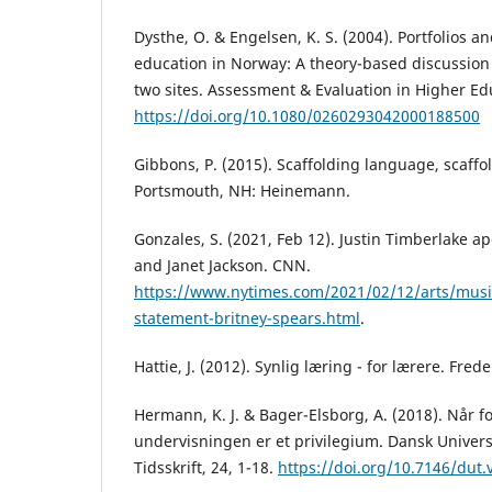
Dysthe, O. & Engelsen, K. S. (2004). Portfolios 
education in Norway: A theory-based discussion 
two sites. Assessment & Evaluation in Higher Edu
https://doi.org/10.1080/0260293042000188500
Gibbons, P. (2015). Scaffolding language, scaffo
Portsmouth, NH: Heinemann.
Gonzales, S. (2021, Feb 12). Justin Timberlake a
and Janet Jackson. CNN.
https://www.nytimes.com/2021/02/12/arts/music
statement-britney-spears.html
.
Hattie, J. (2012). Synlig læring - for lærere. Fred
Hermann, K. J. & Bager-Elsborg, A. (2018). Når f
undervisningen er et privilegium. Dansk Univer
Tidsskrift, 24, 1-18.
https://doi.org/10.7146/dut.