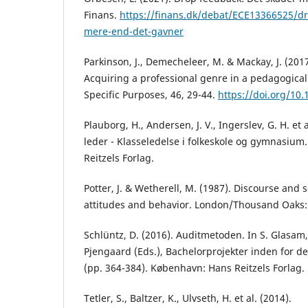
Finans.
https://finans.dk/debat/ECE13366525/dr
mere-end-det-gavner
Parkinson, J., Demecheleer, M. & Mackay, J. (2017)
Acquiring a professional genre in a pedagogical 
Specific Purposes, 46, 29-44.
https://doi.org/10.
Plauborg, H., Andersen, J. V., Ingerslev, G. H. et
leder - Klasseledelse i folkeskole og gymnasiu
Reitzels Forlag.
Potter, J. & Wetherell, M. (1987). Discourse and
attitudes and behavior. London/Thousand Oaks: 
Schlüntz, D. (2016). Auditmetoden. In S. Glasam,
Pjengaard (Eds.), Bachelorprojekter inden for 
(pp. 364-384). København: Hans Reitzels Forlag.
Tetler, S., Baltzer, K., Ulvseth, H. et al. (2014).