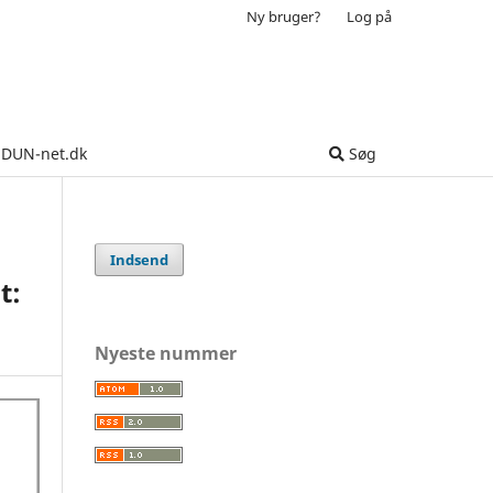
Ny bruger?
Log på
DUN-net.dk
Søg
Indsend
t:
Nyeste nummer