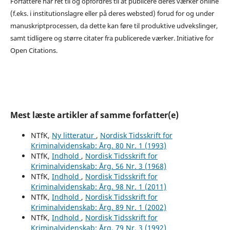
Forfattere har ret til og opfordres til at publicere deres værker online
(f.eks. i institutionslagre eller på deres websted) forud for og under
manuskriptprocessen, da dette kan føre til produktive udvekslinger,
samt tidligere og større citater fra publicerede værker. Initiative for
Open Citations.
Mest læste artikler af samme forfatter(e)
NTfK,
Ny litteratur
,
Nordisk Tidsskrift for
Kriminalvidenskab: Årg. 80 Nr. 1 (1993)
NTfK,
Indhold
,
Nordisk Tidsskrift for
Kriminalvidenskab: Årg. 56 Nr. 3 (1968)
NTfK,
Indhold
,
Nordisk Tidsskrift for
Kriminalvidenskab: Årg. 98 Nr. 1 (2011)
NTfK,
Indhold
,
Nordisk Tidsskrift for
Kriminalvidenskab: Årg. 89 Nr. 1 (2002)
NTfK,
Indhold
,
Nordisk Tidsskrift for
Kriminalvidenskab: Årg. 79 Nr. 3 (1992)