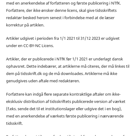
med en anerkendelse af forfatteren og første publicering i NTfK.
Forfattere, der ikke ønsker denne licens, skal give tidsskriftets
redaktør besked herom senest i forbindelse med at de læser
korrektur på artiklen.
Artikler udgivet i perioden fra 1/1 2021 til 31/12 2023 er udgivet
under en CC-BY-NC Licens.
Artikler, der er publicerede i NTfK før 1/1 2021 er underlagt dansk
ophavsret. Dette indebærer, at artiklerne må citeres, der må linkes til
dem på tidsskrift.dk og de må downloades. Artiklerne må ikke
genudgives uden aftale med redaktøren.
Forfattere kan indgå flere separate kontraktlige aftaler om ikke-
eksklusiv distribution af tidsskriftets publicerede version af værket
(f.eks. sende det til et institutionslager eller udgive det i en bog),
med en anerkendelse af værkets første publicering i nærværende
tidsskrift.