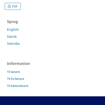
PDF
Sprog
English
Dansk
Svenska
Information
Til læsere
Til forfattere
Til bibliotekarer