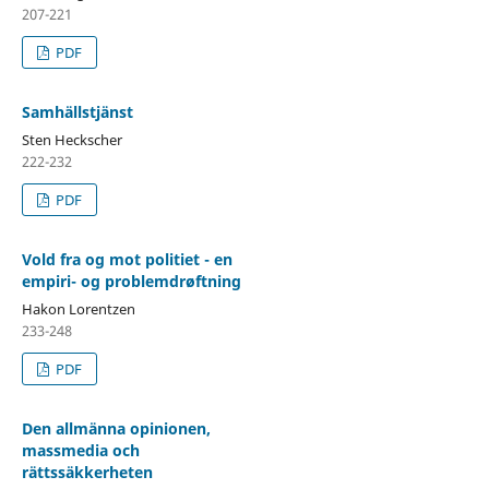
207-221
PDF
Samhällstjänst
Sten Heckscher
222-232
PDF
Vold fra og mot politiet - en
empiri- og problemdrøftning
Hakon Lorentzen
233-248
PDF
Den allmänna opinionen,
massmedia och
rättssäkkerheten