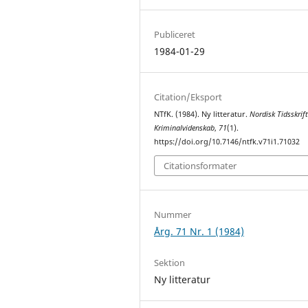
Publiceret
1984-01-29
Citation/Eksport
NTfK. (1984). Ny litteratur.
Nordisk Tidsskrift
Kriminalvidenskab
,
71
(1).
https://doi.org/10.7146/ntfk.v71i1.71032
Citationsformater
Nummer
Årg. 71 Nr. 1 (1984)
Sektion
Ny litteratur