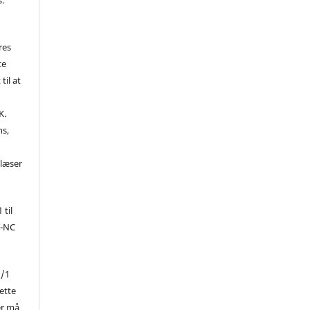
res
te
til at
K.
ns,
d
 læser
 til
Y-NC
1/1
ette
er må