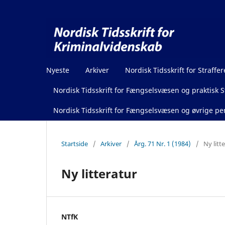
Nyeste
Arkiver
Nordisk Tidsskrift for Straffer
Nordisk Tidsskrift for Fængselsvæsen og praktisk St
Nordisk Tidsskrift for Fængselsvæsen og øvrige pen
Startside
/
Arkiver
/
Årg. 71 Nr. 1 (1984)
/
Ny litt
Ny litteratur
NTfK