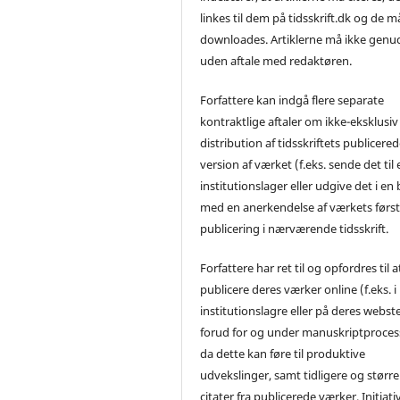
linkes til dem på tidsskrift.dk og de m
downloades. Artiklerne må ikke genu
uden aftale med redaktøren.
Forfattere kan indgå flere separate
kontraktlige aftaler om ikke-eksklusiv
distribution af tidsskriftets publicere
version af værket (f.eks. sende det til 
institutionslager eller udgive det i en
med en anerkendelse af værkets førs
publicering i nærværende tidsskrift.
Forfattere har ret til og opfordres til a
publicere deres værker online (f.eks. i
institutionslagre eller på deres webst
forud for og under manuskriptproces
da dette kan føre til produktive
udvekslinger, samt tidligere og større
citater fra publicerede værker. Initiati