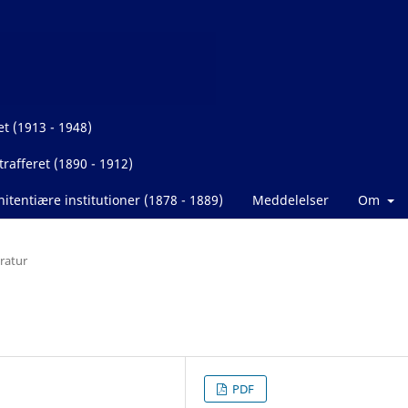
et (1913 - 1948)
rafferet (1890 - 1912)
itentiære institutioner (1878 - 1889)
Meddelelser
Om
eratur
PDF