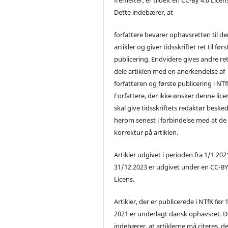
Dette indebærer, at
forfattere bevarer ophavsretten til de
artikler og giver tidsskriftet ret til førs
publicering. Endvidere gives andre ret 
dele artiklen med en anerkendelse af
forfatteren og første publicering i NTf
Forfattere, der ikke ønsker denne lice
skal give tidsskriftets redaktør beske
herom senest i forbindelse med at de
korrektur på artiklen.
Artikler udgivet i perioden fra 1/1 2021
31/12 2023 er udgivet under en CC-B
Licens.
Artikler, der er publicerede i NTfK før 
2021 er underlagt dansk ophavsret. D
indebærer, at artiklerne må citeres, d