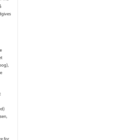
å
dgives
de
et
 bog),
te
t
ed)
sen,
ve for