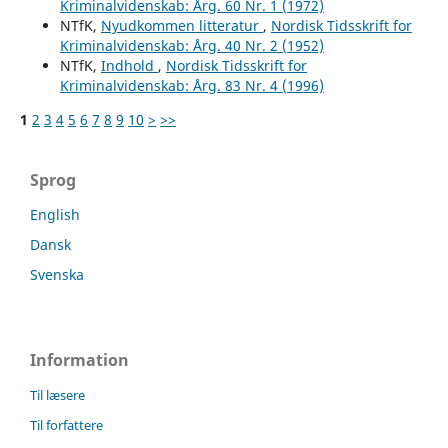
Kriminalvidenskab: Årg. 60 Nr. 1 (1972)
NTfK,
Nyudkommen litteratur
,
Nordisk Tidsskrift for
Kriminalvidenskab: Årg. 40 Nr. 2 (1952)
NTfK,
Indhold
,
Nordisk Tidsskrift for
Kriminalvidenskab: Årg. 83 Nr. 4 (1996)
1
2
3
4
5
6
7
8
9
10
>
>>
Sprog
English
Dansk
Svenska
Information
Til læsere
Til forfattere