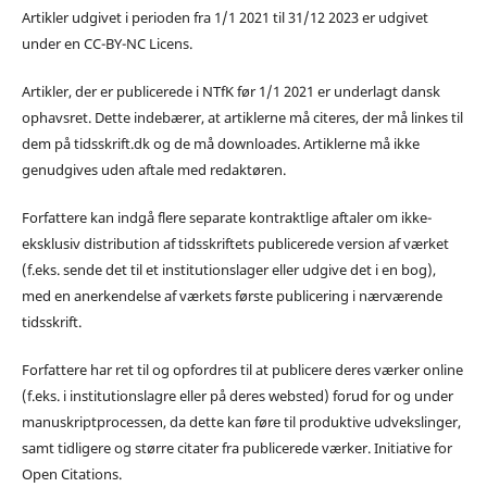
Artikler udgivet i perioden fra 1/1 2021 til 31/12 2023 er udgivet
under en CC-BY-NC Licens.
Artikler, der er publicerede i NTfK før 1/1 2021 er underlagt dansk
ophavsret. Dette indebærer, at artiklerne må citeres, der må linkes til
dem på tidsskrift.dk og de må downloades. Artiklerne må ikke
genudgives uden aftale med redaktøren.
Forfattere kan indgå flere separate kontraktlige aftaler om ikke-
eksklusiv distribution af tidsskriftets publicerede version af værket
(f.eks. sende det til et institutionslager eller udgive det i en bog),
med en anerkendelse af værkets første publicering i nærværende
tidsskrift.
Forfattere har ret til og opfordres til at publicere deres værker online
(f.eks. i institutionslagre eller på deres websted) forud for og under
manuskriptprocessen, da dette kan føre til produktive udvekslinger,
samt tidligere og større citater fra publicerede værker. Initiative for
Open Citations.