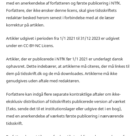
med en anerkendelse af forfatteren og første publicering i NTfK.
Forfattere, der ikke ønsker denne licens, skal give tidsskriftets
redaktør besked herom senest i forbindelse med at de læser
korrektur på artiklen.
Artikler udgivet i perioden fra 1/1 2021 til 31/12 2023 er udgivet
under en CC-BY-NC Licens.
Artikler, der er publicerede i NTfK før 1/1 2021 er underlagt dansk
ophavsret. Dette indebærer, at artiklerne må citeres, der må linkes til
dem på tidsskrift.dk og de må downloades. Artiklerne må ikke
genudgives uden aftale med redaktøren.
Forfattere kan indgå flere separate kontraktlige aftaler om ikke-
eksklusiv distribution af tidsskriftets publicerede version af værket
(f.eks. sende det til et institutionslager eller udgive det i en bog),
med en anerkendelse af værkets første publicering i nærværende
tidsskrift.