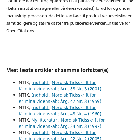
Forfattere har ret til og opfordres til at publicere deres værker online
(f.eks. i institutionslagre eller på deres websted) forud for og under
manuskriptprocessen, da dette kan føre til produktive udvekslinger,
samt tidligere og større citater fra publicerede værker. Initiative for
Open Citations.
Mest læste artikler af samme forfatter(e)
NTfK,
Indhold
,
Nordisk Tidsskrift for
Kriminalvidenskab: Årg. 88 Nr. 3 (2001)
NTfK,
Indhold
,
Nordisk Tidsskrift for
Kriminalvidenskab: Årg. 47 Nr. 3 (1959)
NTfK,
Indhold
,
Nordisk Tidsskrift for
Kriminalvidenskab: Årg. 48 Nr. 4 (1960)
NTfK,
Ny litteratur
,
Nordisk Tidsskrift for
Kriminalvidenskab: Årg. 84 Nr. 3 (1997)
NTfK,
Indhold
,
Nordisk Tidsskrift for
Kriminalvidenskab: Årg. 92 Nr. 2 (2005)