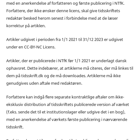
med en anerkendelse af forfatteren og første publicering i NTfK.
Forfattere, der ikke ønsker denne licens, skal give tidsskriftets
redaktør besked herom senest i forbindelse med at de læser
korrektur på artiklen.
Artikler udgivet i perioden fra 1/1 2021 til 31/12 2023 er udgivet
under en CC-BY-NC Licens.
Artikler, der er publicerede i NTfK før 1/1 2021 er underlagt dansk
ophavsret. Dette indebærer, at artiklerne må citeres, der må linkes til
dem på tidsskrift.dk og de må downloades. Artiklerne må ikke
genudgives uden aftale med redaktøren.
Forfattere kan indgå flere separate kontraktlige aftaler om ikke-
eksklusiv distribution af tidsskriftets publicerede version af værket
(f.eks. sende det til et institutionslager eller udgive det i en bog),
med en anerkendelse af værkets første publicering i nærværende
tidsskrift.