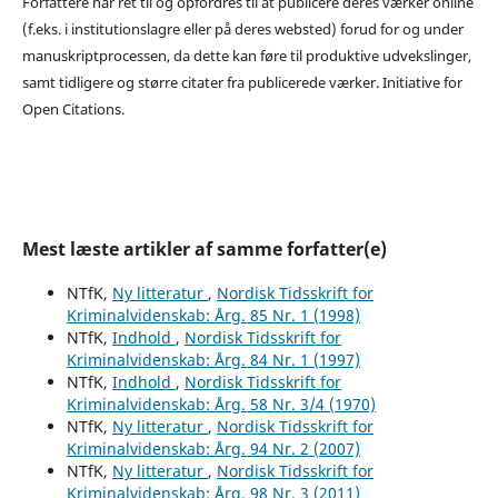
Forfattere har ret til og opfordres til at publicere deres værker online
(f.eks. i institutionslagre eller på deres websted) forud for og under
manuskriptprocessen, da dette kan føre til produktive udvekslinger,
samt tidligere og større citater fra publicerede værker. Initiative for
Open Citations.
Mest læste artikler af samme forfatter(e)
NTfK,
Ny litteratur
,
Nordisk Tidsskrift for
Kriminalvidenskab: Årg. 85 Nr. 1 (1998)
NTfK,
Indhold
,
Nordisk Tidsskrift for
Kriminalvidenskab: Årg. 84 Nr. 1 (1997)
NTfK,
Indhold
,
Nordisk Tidsskrift for
Kriminalvidenskab: Årg. 58 Nr. 3/4 (1970)
NTfK,
Ny litteratur
,
Nordisk Tidsskrift for
Kriminalvidenskab: Årg. 94 Nr. 2 (2007)
NTfK,
Ny litteratur
,
Nordisk Tidsskrift for
Kriminalvidenskab: Årg. 98 Nr. 3 (2011)