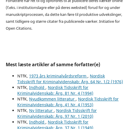
Forfattere har ret til og opfordres til at publicere deres værker online
(f.eks. i institutionslagre eller på deres websted) forud for og under
manuskriptprocessen, da dette kan føre til produktive udvekslinger,
samt tidligere og større citater fra publicerede værker. Initiative for
Open Citations.
Mest læste artikler af samme forfatter(e)
NTfK,
1973 års kriminalvårdsreform
,
Nordisk
Tidsskrift for Kriminalvidenskab: Årg. 64 Nr. 1/2 (1976)
NTfK,
Indhold
,
Nordisk Tidsskrift for
Kriminalvidenskab: Årg. 81 Nr. 4 (1994)
NTfK,
Nyudkommen litteratur
,
Nordisk Tidsskrift for
Kriminalvidenskab: Årg. 41 Nr. 4 (1953)
NTfK,
Ny litteratur
,
Nordisk Tidsskrift for
Kriminalvidenskab: Årg. 97 Nr. 1 (2010)
NTfK,
Indhold
,
Nordisk Tidsskrift for
Kriminalvidenskab: Årg. 37 Nr. 1 (1949)