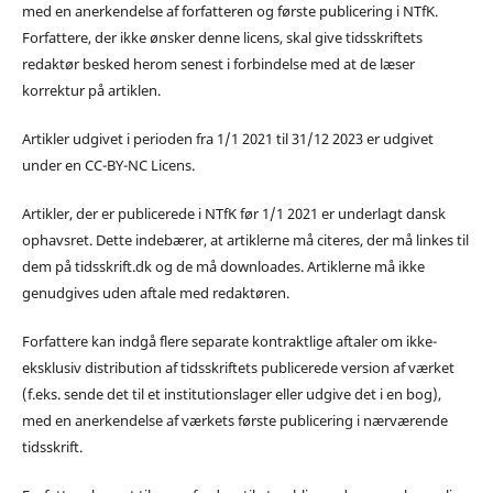
med en anerkendelse af forfatteren og første publicering i NTfK.
Forfattere, der ikke ønsker denne licens, skal give tidsskriftets
redaktør besked herom senest i forbindelse med at de læser
korrektur på artiklen.
Artikler udgivet i perioden fra 1/1 2021 til 31/12 2023 er udgivet
under en CC-BY-NC Licens.
Artikler, der er publicerede i NTfK før 1/1 2021 er underlagt dansk
ophavsret. Dette indebærer, at artiklerne må citeres, der må linkes til
dem på tidsskrift.dk og de må downloades. Artiklerne må ikke
genudgives uden aftale med redaktøren.
Forfattere kan indgå flere separate kontraktlige aftaler om ikke-
eksklusiv distribution af tidsskriftets publicerede version af værket
(f.eks. sende det til et institutionslager eller udgive det i en bog),
med en anerkendelse af værkets første publicering i nærværende
tidsskrift.