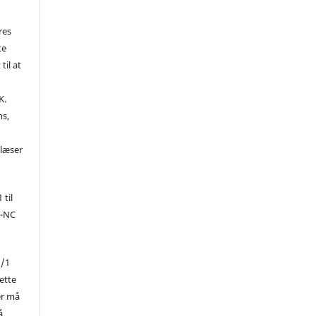
res
te
til at
K.
ns,
d
 læser
 til
Y-NC
1/1
ette
er må
å