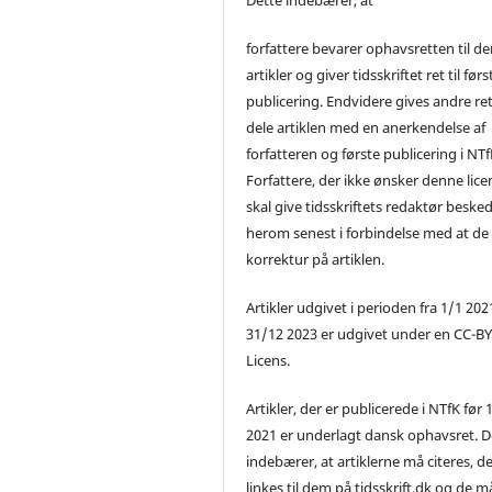
forfattere bevarer ophavsretten til de
artikler og giver tidsskriftet ret til førs
publicering. Endvidere gives andre ret 
dele artiklen med en anerkendelse af
forfatteren og første publicering i NTf
Forfattere, der ikke ønsker denne lice
skal give tidsskriftets redaktør beske
herom senest i forbindelse med at de
korrektur på artiklen.
Artikler udgivet i perioden fra 1/1 2021
31/12 2023 er udgivet under en CC-B
Licens.
Artikler, der er publicerede i NTfK før 
2021 er underlagt dansk ophavsret. D
indebærer, at artiklerne må citeres, d
linkes til dem på tidsskrift.dk og de m