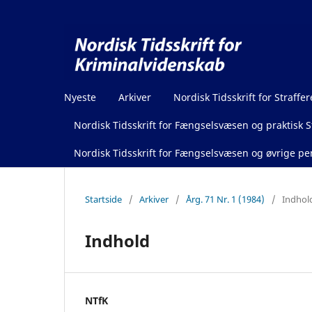
Nyeste
Arkiver
Nordisk Tidsskrift for Straffer
Nordisk Tidsskrift for Fængselsvæsen og praktisk St
Nordisk Tidsskrift for Fængselsvæsen og øvrige pen
Startside
/
Arkiver
/
Årg. 71 Nr. 1 (1984)
/
Indhol
Indhold
NTfK