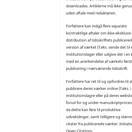
downloades. Artiklerne må ikke genu
uden aftale med redaktøren.
Forfattere kan indgå flere separate
kontraktlige aftaler om ikke-eksklusiv
distribution af tidsskriftets publicere
version af værket (f.eks. sende det til 
institutionslager eller udgive det i en
med en anerkendelse af værkets førs
publicering i nærværende tidsskrift.
Forfattere har ret til og opfordres til a
publicere deres værker online (f.eks. i
institutionslagre eller på deres webst
forud for og under manuskriptproces
da dette kan føre til produktive
udvekslinger, samt tidligere og større
citater fra publicerede værker. Initiati
Open Citations.