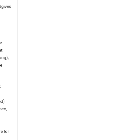
dgives
de
et
 bog),
te
t
ed)
sen,
ve for