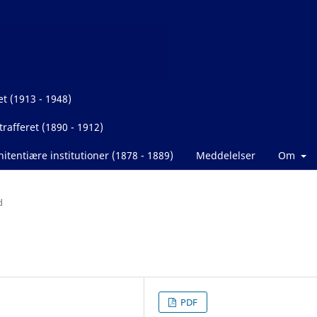
et (1913 - 1948)
rafferet (1890 - 1912)
itentiære institutioner (1878 - 1889)
Meddelelser
Om
d
PDF