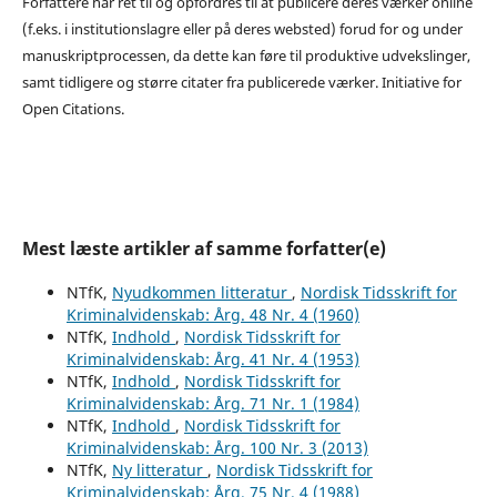
Forfattere har ret til og opfordres til at publicere deres værker online
(f.eks. i institutionslagre eller på deres websted) forud for og under
manuskriptprocessen, da dette kan føre til produktive udvekslinger,
samt tidligere og større citater fra publicerede værker. Initiative for
Open Citations.
Mest læste artikler af samme forfatter(e)
NTfK,
Nyudkommen litteratur
,
Nordisk Tidsskrift for
Kriminalvidenskab: Årg. 48 Nr. 4 (1960)
NTfK,
Indhold
,
Nordisk Tidsskrift for
Kriminalvidenskab: Årg. 41 Nr. 4 (1953)
NTfK,
Indhold
,
Nordisk Tidsskrift for
Kriminalvidenskab: Årg. 71 Nr. 1 (1984)
NTfK,
Indhold
,
Nordisk Tidsskrift for
Kriminalvidenskab: Årg. 100 Nr. 3 (2013)
NTfK,
Ny litteratur
,
Nordisk Tidsskrift for
Kriminalvidenskab: Årg. 75 Nr. 4 (1988)