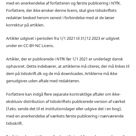
med en anerkendelse af forfatteren og første publicering i NTfK.
Forfattere, der ikke ønsker denne licens, skal give tidsskriftets
redaktør besked herom senest i forbindelse med at de læser
korrektur på artiklen.
Artikler udgivet i perioden fra 1/1 2021 til 31/12 2023 er udgivet
under en CC-BY-NC Licens.
Artikler, der er publicerede i NTfK før 1/1 2021 er underlagt dansk
ophavsret. Dette indebærer, at artiklerne må citeres, der må linkes til
dem på tidsskrift.dk og de må downloades. Artiklerne må ikke
genudgives uden aftale med redaktøren.
Forfattere kan indgå flere separate kontraktlige aftaler om ikke-
eksklusiv distribution af tidsskriftets publicerede version af værket
(f.eks. sende det til et institutionslager eller udgive det i en bog),
med en anerkendelse af værkets første publicering i nærværende
tidsskrift.