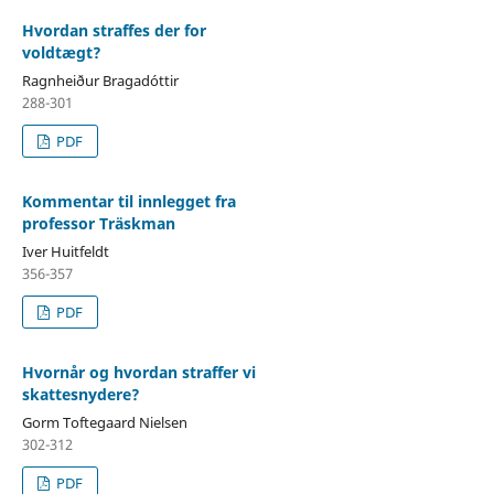
Hvordan straffes der for
voldtægt?
Ragnheiður Bragadóttir
288-301
PDF
Kommentar til innlegget fra
professor Träskman
Iver Huitfeldt
356-357
PDF
Hvornår og hvordan straffer vi
skattesnydere?
Gorm Toftegaard Nielsen
302-312
PDF