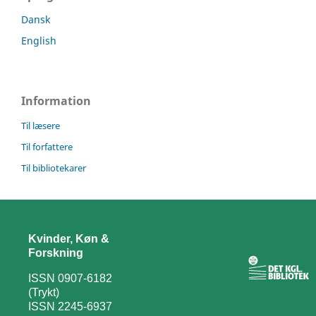
Dansk
English
Information
Til læsere
Til forfattere
Til bibliotekarer
Kvinder, Køn &
Forskning
ISSN 0907-6182
(Trykt)
ISSN 2245-6937