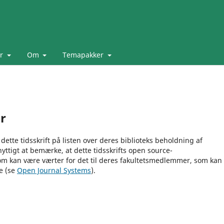
er
Om
Temapakker
er
 dette tidsskrift på listen over deres biblioteks beholdning af
yttigt at bemærke, at dette tidsskrifts open source-
 som kan være værter for det til deres fakultetsmedlemmer, som kan
re (se
Open Journal Systems
).