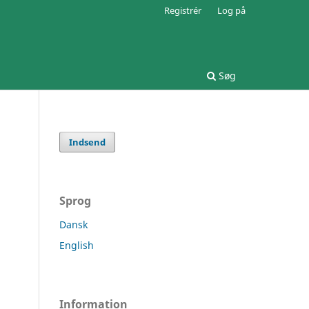
Registrér
Log på
Søg
Indsend
Sprog
Dansk
English
Information