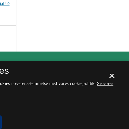
al 4.0
es
×
ookies i overensstemmelse med vores cookiepolitik.
Se vores