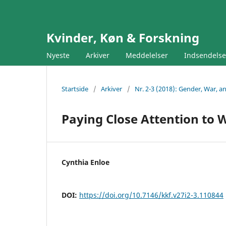
Kvinder, Køn & Forskning
Nyeste
Arkiver
Meddelelser
Indsendels
Startside
/
Arkiver
/
Nr. 2-3 (2018): Gender, War, an
Paying Close Attention to 
Cynthia Enloe
DOI:
https://doi.org/10.7146/kkf.v27i2-3.110844