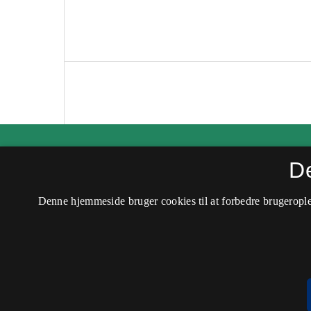
Kvinder, Køn & Forskning
D
ISSN 0907-6182 (Trykt)
Denne hjemmeside bruger cookies til at forbedre brugerople
ISSN 2245-6937 (Online)
Tilgængelighedserklæring