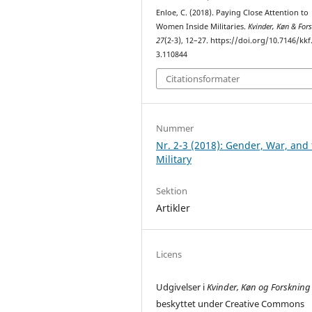
Enloe, C. (2018). Paying Close Attention to
Women Inside Militaries.
Kvinder, Køn & For
27
(2-3), 12–27. https://doi.org/10.7146/kkf
3.110844
Citationsformater
Nummer
Nr. 2-3 (2018): Gender, War, and
Military
Sektion
Artikler
Licens
Udgivelser i
Kvinder, Køn og Forskning
beskyttet under Creative Commons