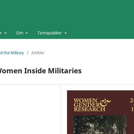
er
Om
Temapakker
d the Military
/
Artikler
Women Inside Militaries