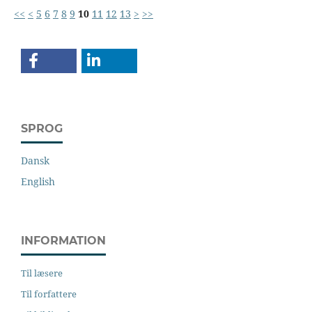
<<
<
5
6
7
8
9
10
11
12
13
>
>>
SPROG
Dansk
English
INFORMATION
Til læsere
Til forfattere