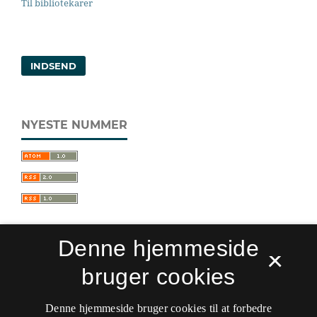
Til bibliotekarer
INDSEND
NYESTE NUMMER
Denne hjemmeside
×
bruger cookies
Sprogforum. Tidsskrift for sprog- og
kulturpædagogik
Denne hjemmeside bruger cookies til at forbedre
ISSN 0909-9328 (Trykt)