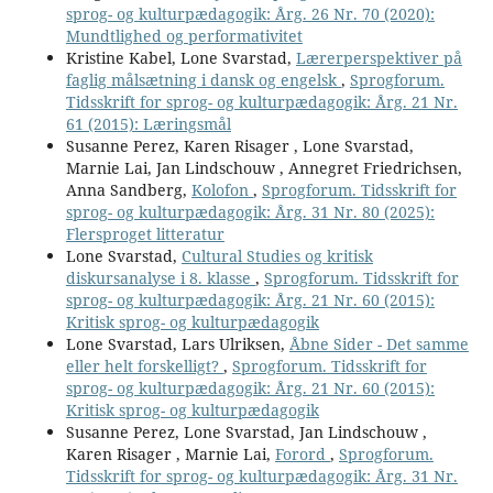
sprog- og kulturpædagogik: Årg. 26 Nr. 70 (2020):
Mundtlighed og performativitet
Kristine Kabel, Lone Svarstad,
Lærerperspektiver på
faglig målsætning i dansk og engelsk
,
Sprogforum.
Tidsskrift for sprog- og kulturpædagogik: Årg. 21 Nr.
61 (2015): Læringsmål
Susanne Perez, Karen Risager , Lone Svarstad,
Marnie Lai, Jan Lindschouw , Annegret Friedrichsen,
Anna Sandberg,
Kolofon
,
Sprogforum. Tidsskrift for
sprog- og kulturpædagogik: Årg. 31 Nr. 80 (2025):
Flersproget litteratur
Lone Svarstad,
Cultural Studies og kritisk
diskursanalyse i 8. klasse
,
Sprogforum. Tidsskrift for
sprog- og kulturpædagogik: Årg. 21 Nr. 60 (2015):
Kritisk sprog- og kulturpædagogik
Lone Svarstad, Lars Ulriksen,
Åbne Sider - Det samme
eller helt forskelligt?
,
Sprogforum. Tidsskrift for
sprog- og kulturpædagogik: Årg. 21 Nr. 60 (2015):
Kritisk sprog- og kulturpædagogik
Susanne Perez, Lone Svarstad, Jan Lindschouw ,
Karen Risager , Marnie Lai,
Forord
,
Sprogforum.
Tidsskrift for sprog- og kulturpædagogik: Årg. 31 Nr.