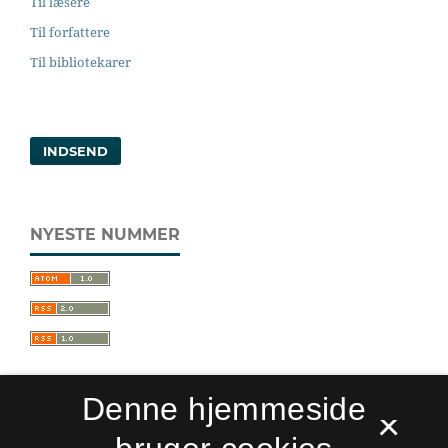
Til læsere
Til forfattere
Til bibliotekarer
INDSEND
NYESTE NUMMER
Denne hjemmeside
×
Sprogforum. Tidsskrift for sprog- og