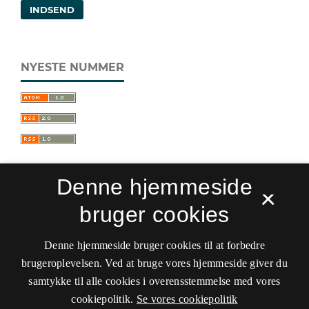
INDSEND
NYESTE NUMMER
Denne hjemmeside
×
bruger cookies
Sprogforum. Tidsskrift for sprog- og
kulturpædagogik
Denne hjemmeside bruger cookies til at forbedre
ISSN 0909-9328 (Trykt)
ISSN 1399-8617 (Online)
brugeroplevelsen. Ved at bruge vores hjemmeside giver du
samtykke til alle cookies i overensstemmelse med vores
Tilgængelighedserklæring
cookiepolitik.
Se vores cookiepolitik
Hostet af
Det Kgl. Bibliotek