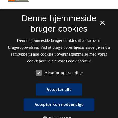
Denne hjemmeside
×
bruger cookies
Sprogforum. Tidsskrift for sprog- og
kulturpædagogik
Denne hjemmeside bruger cookies til at forbedre
ISSN 0909-9328 (Trykt)
ISSN 1399-8617 (Online)
brugeroplevelsen. Ved at bruge vores hjemmeside giver du
samtykke til alle cookies i overensstemmelse med vores
Tilgængelighedserklæring
cookiepolitik.
Se vores cookiepolitik
Hostet af
Det Kgl. Bibliotek
Absolut nødvendige
Accepter alle
Accepter kun nødvendige