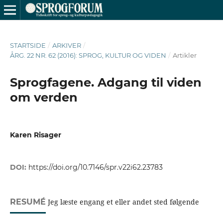
STARTSIDE
/
ARKIVER
/
ÅRG. 22 NR. 62 (2016): SPROG, KULTUR OG VIDEN
/
Artikler
Sprogfagene. Adgang til viden
om verden
Karen Risager
DOI:
https://doi.org/10.7146/spr.v22i62.23783
RESUMÉ
Jeg læste engang et eller andet sted følgende