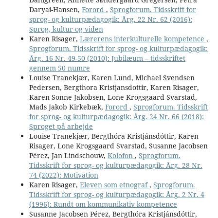
Daryai-Hansen,
Forord
,
Sprogforum. Tidsskrift for
sprog- og kulturpædagogik: Årg. 22 Nr. 62 (2016):
Sprog, kultur og viden
Karen Risager,
Lærerens interkulturelle kompetence
,
Sprogforum. Tidsskrift for sprog- og kulturpædagogik:
Årg. 16 Nr. 49-50 (2010): Jubilæum – tidsskriftet
gennem 50 numre
Louise Tranekjær, Karen Lund, Michael Svendsen
Pedersen, Bergthora Kristjansdottir, Karen Risager,
Karen Sonne Jakobsen, Lone Krogsgaard Svarstad,
Mads Jakob Kirkebæk,
Forord
,
Sprogforum. Tidsskrift
for sprog- og kulturpædagogik: Årg. 24 Nr. 66 (2018):
Sproget på arbejde
Louise Tranekjær, Bergthóra Kristjánsdóttir, Karen
Risager, Lone Krogsgaard Svarstad, Susanne Jacobsen
Pérez, Jan Lindschouw,
Kolofon
,
Sprogforum.
Tidsskrift for sprog- og kulturpædagogik: Årg. 28 Nr.
74 (2022): Motivation
Karen Risager,
Eleven som etnograf
,
Sprogforum.
Tidsskrift for sprog- og kulturpædagogik: Årg. 2 Nr. 4
(1996): Rundt om kommunikativ kompetence
Susanne Jacobsen Pérez, Bergthóra Kristjánsdóttir,