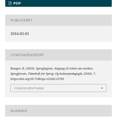
PDF
PUBLICERET
2016-05-01
CITATION/EKSPORT
Risager, K. (2016). Sprogfagene. Adgang til viden om verden.
Sprogforum. Tidsskrift for Sprog- Og kulturpædagogik
,
22
(62), 7.
https://doi.org/10.7146/spr.v22i62.23783
Citationsformater
NUMMER