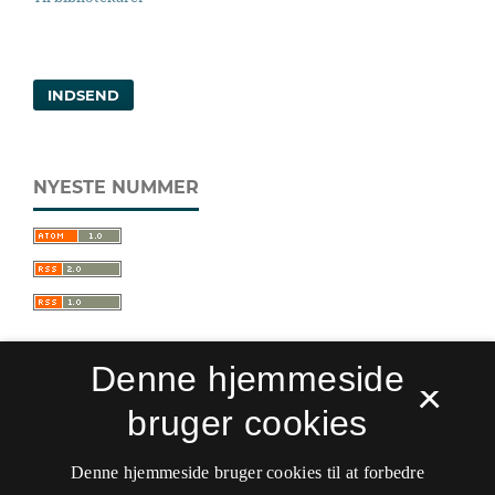
INDSEND
NYESTE NUMMER
Denne hjemmeside
×
bruger cookies
Sprogforum. Tidsskrift for sprog- og
kulturpædagogik
Denne hjemmeside bruger cookies til at forbedre
ISSN 0909-9328 (Trykt)