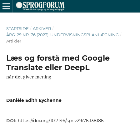
STARTSIDE
/
ARKIVER
/
ÅRG. 29 NR. 76 (2023): UNDERVISNINGSPLANLÆGNING
/
Artikler
Læs og forstå med Google
Translate eller DeepL
når det giver mening
Danièle Edith Eychenne
DOI:
https://doi.org/10.7146/spr.v29i76.138186