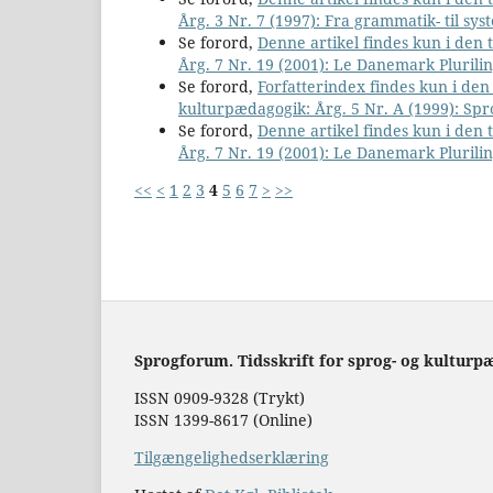
Årg. 3 Nr. 7 (1997): Fra grammatik- til sys
Se forord,
Denne artikel findes kun i den
Årg. 7 Nr. 19 (2001): Le Danemark Plurili
Se forord,
Forfatterindex findes kun i de
kulturpædagogik: Årg. 5 Nr. A (1999): Sp
Se forord,
Denne artikel findes kun i den
Årg. 7 Nr. 19 (2001): Le Danemark Plurili
<<
<
1
2
3
4
5
6
7
>
>>
Sprogforum. Tidsskrift for sprog- og kulturp
ISSN 0909-9328 (Trykt)
ISSN 1399-8617 (Online)
Tilgængelighedserklæring