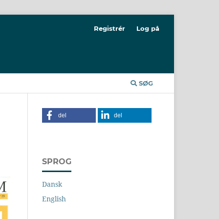
Registrér
Log på
SØG
del
del
SPROG
Dansk
English