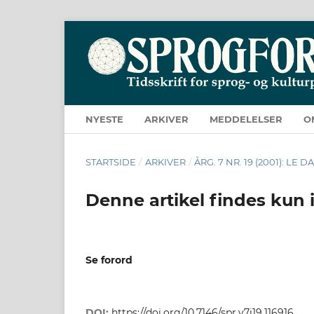
NYESTE
ARKIVER
MEDDELELSER
O
STARTSIDE
/
ARKIVER
/
ÅRG. 7 NR. 19 (2001): L
Denne artikel findes kun 
Se forord
DOI:
https://doi.org/10.7146/spr.v7i19.116916