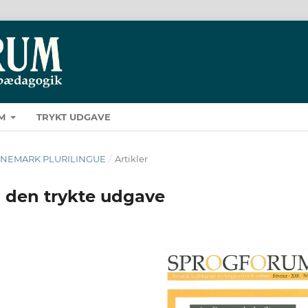
M
TRYKT UDGAVE
E DANEMARK PLURILINGUE
/
Artikler
i den trykte udgave