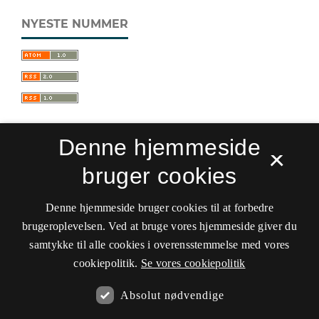
NYESTE NUMMER
Denne hjemmeside
×
bruger cookies
Sprogforum. Tidsskrift for sprog- og
kulturpædagogik
Denne hjemmeside bruger cookies til at forbedre
ISSN 0909-9328 (Trykt)
ISSN 1399-8617 (Online)
brugeroplevelsen. Ved at bruge vores hjemmeside giver du
samtykke til alle cookies i overensstemmelse med vores
Tilgængelighedserklæring
cookiepolitik.
Se vores cookiepolitik
Hostet af
Det Kgl. Bibliotek
Absolut nødvendige