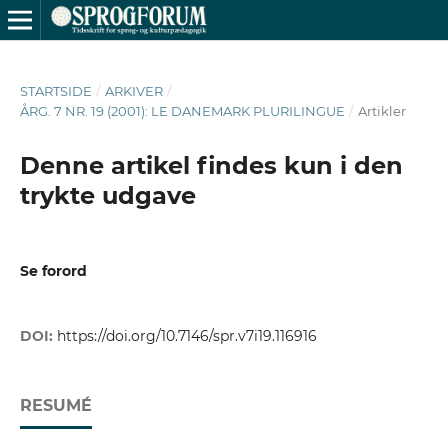
STARTSIDE
/
ARKIVER
/
ÅRG. 7 NR. 19 (2001): LE DANEMARK PLURILINGUE
/
Artikler
Denne artikel findes kun i den
trykte udgave
Se forord
DOI:
https://doi.org/10.7146/spr.v7i19.116916
RESUMÉ