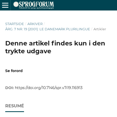
STARTSIDE
/
ARKIVER
/
ÅRG. 7 NR. 19 (2001): LE DANEMARK PLURILINGUE
/
Artikler
Denne artikel findes kun i den
trykte udgave
Se forord
DOI:
https://doi.org/10.7146/spr.v7i19.116913
RESUMÉ