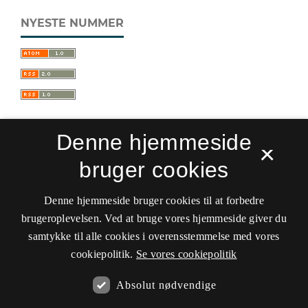
NYESTE NUMMER
Denne hjemmeside
×
bruger cookies
Sprogforum. Tidsskrift for sprog- og
kulturpædagogik
Denne hjemmeside bruger cookies til at forbedre
ISSN 0909-9328 (Trykt)
ISSN 1399-8617 (Online)
brugeroplevelsen. Ved at bruge vores hjemmeside giver du
samtykke til alle cookies i overensstemmelse med vores
Tilgængelighedserklæring
cookiepolitik.
Se vores cookiepolitik
Hostet af
Det Kgl. Bibliotek
Absolut nødvendige