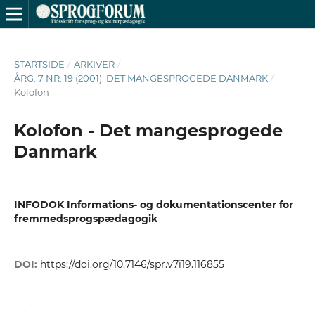
STARTSIDE
/
ARKIVER
/
ÅRG. 7 NR. 19 (2001): DET MANGESPROGEDE DANMARK
/
Kolofon
Kolofon - Det mangesprogede
Danmark
INFODOK Informations- og dokumentationscenter for
fremmedsprogspædagogik
DOI:
https://doi.org/10.7146/spr.v7i19.116855