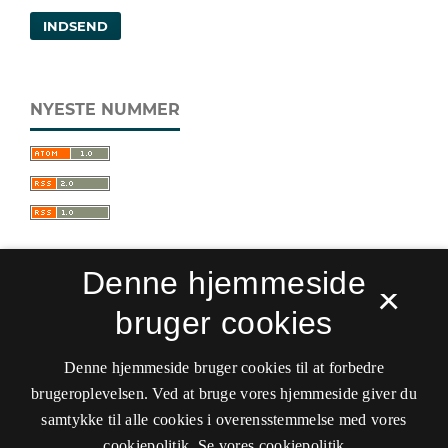
INDSEND
NYESTE NUMMER
Denne hjemmeside
×
bruger cookies
Sprogforum. Tidsskrift for sprog- og
kulturpædagogik
Denne hjemmeside bruger cookies til at forbedre
ISSN 0909-9328 (Trykt)
ISSN 1399-8617 (Online)
brugeroplevelsen. Ved at bruge vores hjemmeside giver du
samtykke til alle cookies i overensstemmelse med vores
Tilgængelighedserklæring
cookiepolitik.
Se vores cookiepolitik