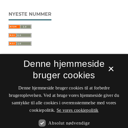
NYESTE NUMMER
Denne hjemmeside
×
bruger cookies
Sprogforum. Tidsskrift for sprog- og
kulturpædagogik
Denne hjemmeside bruger cookies til at forbedre
ISSN 0909-9328 (Trykt)
ISSN 1399-8617 (Online)
brugeroplevelsen. Ved at bruge vores hjemmeside giver du
samtykke til alle cookies i overensstemmelse med vores
Tilgængelighedserklæring
cookiepolitik.
Se vores cookiepolitik
Hostet af
Det Kgl. Bibliotek
Absolut nødvendige