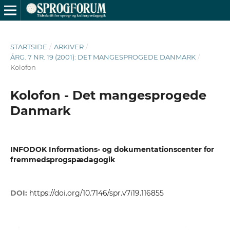
STARTSIDE
/
ARKIVER
/
ÅRG. 7 NR. 19 (2001): DET MANGESPROGEDE DANMARK
/
Kolofon
Kolofon - Det mangesprogede
Danmark
INFODOK Informations- og dokumentationscenter for
fremmedsprogspædagogik
DOI:
https://doi.org/10.7146/spr.v7i19.116855