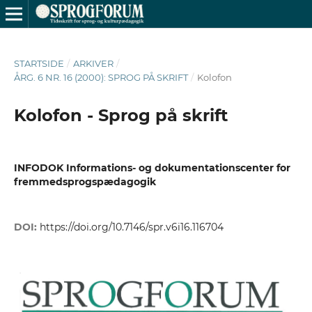
STARTSIDE
/
ARKIVER
/
ÅRG. 6 NR. 16 (2000): SPROG PÅ SKRIFT
/
Kolofon
Kolofon - Sprog på skrift
INFODOK Informations- og dokumentationscenter for
fremmedsprogspædagogik
DOI:
https://doi.org/10.7146/spr.v6i16.116704