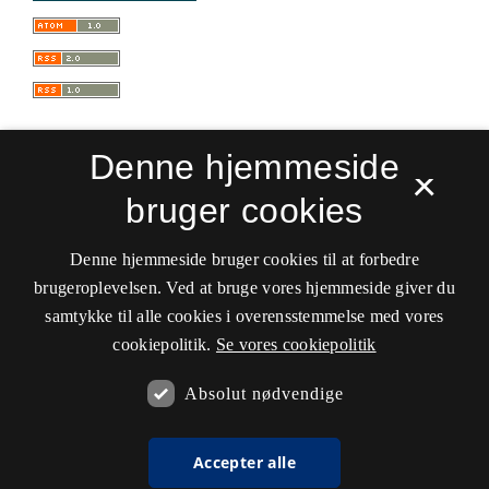
Denne hjemmeside
×
bruger cookies
Sprogforum. Tidsskrift for sprog- og
kulturpædagogik
Denne hjemmeside bruger cookies til at forbedre
ISSN 0909-9328 (Trykt)
ISSN 1399-8617 (Online)
brugeroplevelsen. Ved at bruge vores hjemmeside giver du
samtykke til alle cookies i overensstemmelse med vores
Tilgængelighedserklæring
cookiepolitik.
Se vores cookiepolitik
Hostet af
Det Kgl. Bibliotek
Absolut nødvendige
Accepter alle