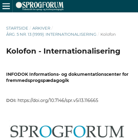
STARTSIDE
/
ARKIVER
/
ÅRG. 5 NR. 13 (1999): INTERNATIONALISERING
/
Kolofon
Kolofon - Internationalisering
INFODOK Informations- og dokumentationscenter for
fremmedsprogspædagogik
DOI:
https://doi.org/10.7146/spr.v5i13.116665