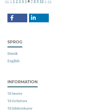
<<
<
1
2
3
4
5
6
7
8
9
10
>
>>
SPROG
Dansk
English
INFORMATION
Til læsere
Til forfattere
Til bibliotekarer