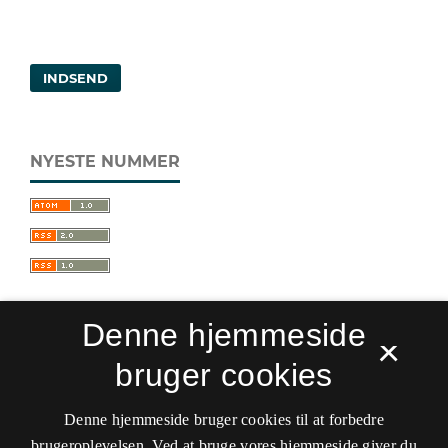
INDSEND
NYESTE NUMMER
Denne hjemmeside
×
bruger cookies
Sprogforum. Tidsskrift for sprog- og
kulturpædagogik
Denne hjemmeside bruger cookies til at forbedre
ISSN 0909-9328 (Trykt)
ISSN 1399-8617 (Online)
brugeroplevelsen. Ved at bruge vores hjemmeside giver du