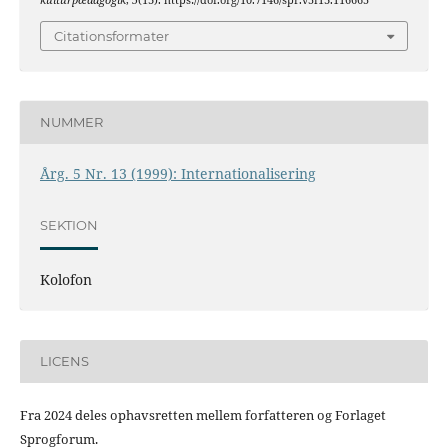
kulturpædagogik
,
5
(13). https://doi.org/10.7146/spr.v5i13.116665
Citationsformater
NUMMER
Årg. 5 Nr. 13 (1999): Internationalisering
SEKTION
Kolofon
LICENS
Fra 2024 deles ophavsretten mellem forfatteren og Forlaget
Sprogforum.