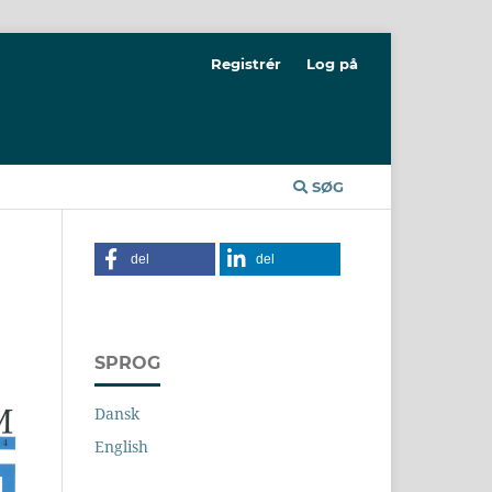
Registrér
Log på
SØG
del
del
SPROG
Dansk
English