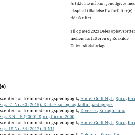
Artiklerne må kun genudgives me
eksplicit tilladelse fra forfatter(e) 
tidsskriftet.
Til og med 2023 Deles ophavsrette
mellem forfatteren og Roskilde
Universitetsforlag.
(e)
nscenter for fremmedsprogspædagogik,
Andet Godt Nyt
,
Sprogfor
Årg. 21 Nr. 60 (2015): Kritisk sprog- og kulturpædagogik
nscenter for fremmedsprogspædagogik,
Diverse
,
Sprogforum.
 Årg. 6 Nr. B (2000): Sprogforum 2000
nscenter for fremmedsprogspædagogik,
Andet Godt Nyt
,
Sprogfor
rg. 18 Nr. 54 (2012): It NU
nscenter for fremmedsprogspædagogik,
Kolofon – Sprog for