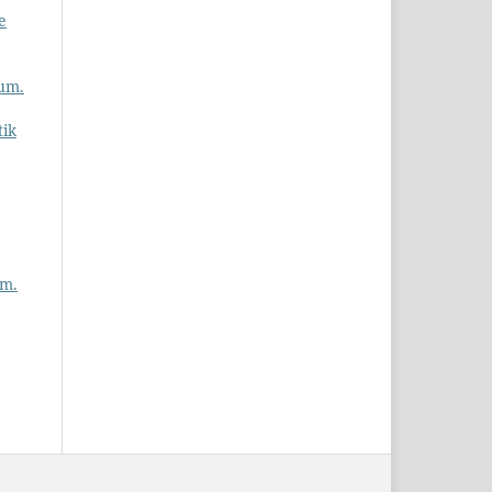
e
um.
tik
um.