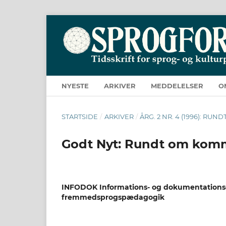
NYESTE
ARKIVER
MEDDELELSER
O
STARTSIDE
/
ARKIVER
/
ÅRG. 2 NR. 4 (1996): R
Godt Nyt: Rundt om kom
INFODOK Informations- og dokumentationsc
fremmedsprogspædagogik