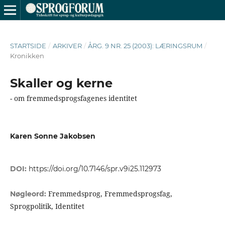
STARTSIDE
/
ARKIVER
/
ÅRG. 9 NR. 25 (2003): LÆRINGSRUM
/
Kronikken
Skaller og kerne
- om fremmedsprogsfagenes identitet
Karen Sonne Jakobsen
DOI:
https://doi.org/10.7146/spr.v9i25.112973
Fremmedsprog, Fremmedsprogsfag,
Nøgleord:
Sprogpolitik, Identitet