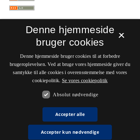
Denne hjemmeside
×
bruger cookies
Sprogforum. Tidsskrift for sprog- og
kulturpædagogik
Denne hjemmeside bruger cookies til at forbedre
ISSN 0909-9328 (Trykt)
ISSN 1399-8617 (Online)
brugeroplevelsen. Ved at bruge vores hjemmeside giver du
samtykke til alle cookies i overensstemmelse med vores
Tilgængelighedserklæring
cookiepolitik.
Se vores cookiepolitik
Hostet af
Det Kgl. Bibliotek
Absolut nødvendige
Accepter alle
Accepter kun nødvendige