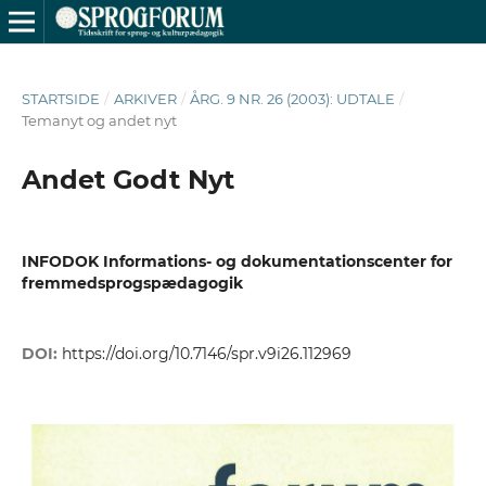
STARTSIDE
/
ARKIVER
/
ÅRG. 9 NR. 26 (2003): UDTALE
/
Temanyt og andet nyt
Andet Godt Nyt
INFODOK Informations- og dokumentationscenter for
fremmedsprogspædagogik
DOI:
https://doi.org/10.7146/spr.v9i26.112969