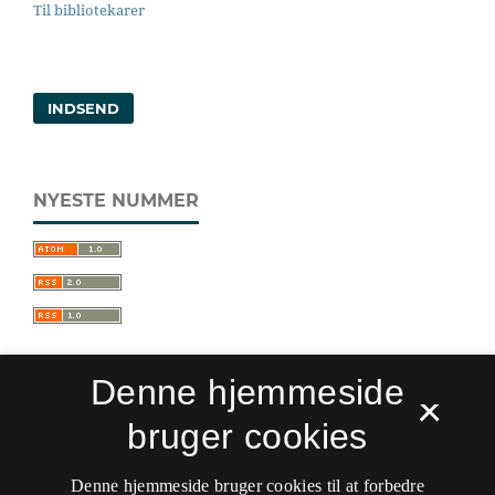
Til bibliotekarer
INDSEND
NYESTE NUMMER
Denne hjemmeside
×
bruger cookies
Sprogforum. Tidsskrift for sprog- og
kulturpædagogik
Denne hjemmeside bruger cookies til at forbedre
ISSN 0909-9328 (Trykt)