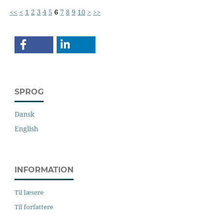
<<
<
1
2
3
4
5
6
7
8
9
10
>
>>
SPROG
Dansk
English
INFORMATION
Til læsere
Til forfattere