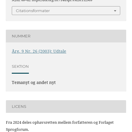
9
(26), 60–62. https://doi.org/10.7146/spr.v9i26.112969
Citationsformater
NUMMER
Årg. 9 Nr. 26 (2003): Udtale
SEKTION
Temanyt og andet nyt
LICENS
Fra 2024 deles ophavsretten mellem forfatteren og Forlaget
Sprogforum.