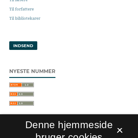
Til forfattere
Til bibliotekarer
INDSEND
NYESTE NUMMER
Denne hjemmeside
×
bruger cookies
Sprogforum. Tidsskrift for sprog- og