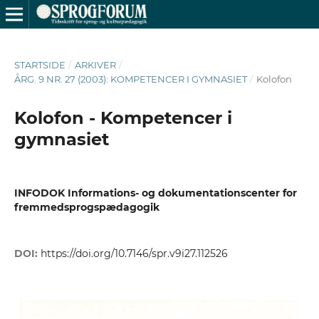
STARTSIDE
/
ARKIVER
/
ÅRG. 9 NR. 27 (2003): KOMPETENCER I GYMNASIET
/
Kolofon
Kolofon - Kompetencer i
gymnasiet
INFODOK Informations- og dokumentationscenter for
fremmedsprogspædagogik
DOI:
https://doi.org/10.7146/spr.v9i27.112526