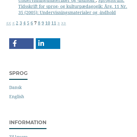
Undervisningsmaterialer og -indhold
,
Sprogforum.
Tidsskrift for sprog- og kulturpædagogik: Årg. 11 Nr.
35 (2005): Undervisningsmaterialer og -indhold
<<
<
2
3
4
5
6
7
8
9
10
11
>
>>
SPROG
Dansk
English
INFORMATION
Til læsere