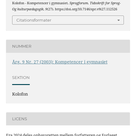
Kolofon - Kompetencer i gymnasiet.
Sprogforum. Tidsskrift for Sprog-
Og kulturpædagogik
,
9
(27). https://doi.org/10.7146/spr.v9i27.112526
Citationsformater
NUMMER
Årg. 9 Nr. 27 (2003): Kompetencer i gymnasiet
SEKTION
Kolofon
LICENS
Fra 2024 deles ophavsretten mellem forfatteren og Forlaget