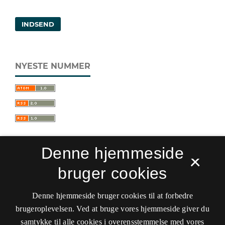
INDSEND
NYESTE NUMMER
Denne hjemmeside
×
bruger cookies
Sprogforum. Tidsskrift for sprog- og
kulturpædagogik
Denne hjemmeside bruger cookies til at forbedre
ISSN 0909-9328 (Trykt)
ISSN 1399-8617 (Online)
brugeroplevelsen. Ved at bruge vores hjemmeside giver du
samtykke til alle cookies i overensstemmelse med vores
Tilgængelighedserklæring