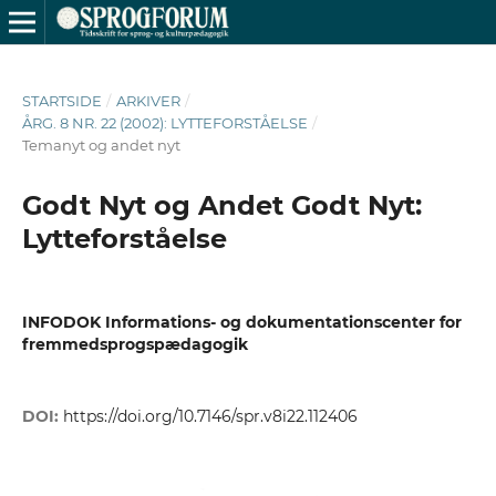
STARTSIDE
/
ARKIVER
/
ÅRG. 8 NR. 22 (2002): LYTTEFORSTÅELSE
/
Temanyt og andet nyt
Godt Nyt og Andet Godt Nyt:
Lytteforståelse
INFODOK Informations- og dokumentationscenter for
fremmedsprogspædagogik
DOI:
https://doi.org/10.7146/spr.v8i22.112406