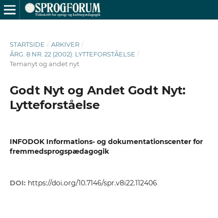
STARTSIDE
/
ARKIVER
/
ÅRG. 8 NR. 22 (2002): LYTTEFORSTÅELSE
/
Temanyt og andet nyt
Godt Nyt og Andet Godt Nyt:
Lytteforståelse
INFODOK Informations- og dokumentationscenter for
fremmedsprogspædagogik
DOI:
https://doi.org/10.7146/spr.v8i22.112406