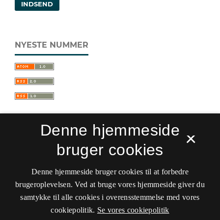
INDSEND
NYESTE NUMMER
Denne hjemmeside
×
bruger cookies
Sprogforum. Tidsskrift for sprog- og
kulturpædagogik
Denne hjemmeside bruger cookies til at forbedre
ISSN 0909-9328 (Trykt)
ISSN 1399-8617 (Online)
brugeroplevelsen. Ved at bruge vores hjemmeside giver du
samtykke til alle cookies i overensstemmelse med vores
Tilgængelighedserklæring
cookiepolitik.
Se vores cookiepolitik
Hostet af
Det Kgl. Bibliotek