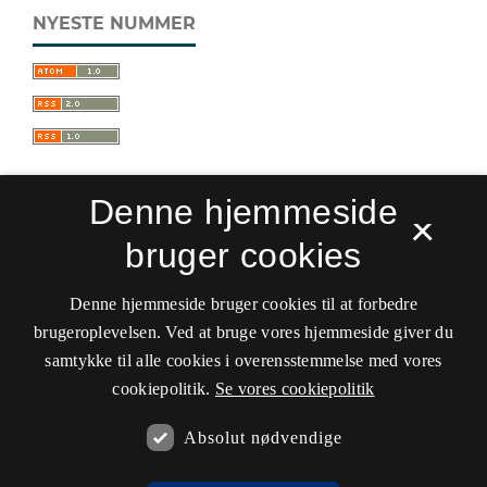
NYESTE NUMMER
Denne hjemmeside
×
bruger cookies
Sprogforum. Tidsskrift for sprog- og
kulturpædagogik
Denne hjemmeside bruger cookies til at forbedre
ISSN 0909-9328 (Trykt)
ISSN 1399-8617 (Online)
brugeroplevelsen. Ved at bruge vores hjemmeside giver du
samtykke til alle cookies i overensstemmelse med vores
Tilgængelighedserklæring
cookiepolitik.
Se vores cookiepolitik
Hostet af
Det Kgl. Bibliotek
Absolut nødvendige