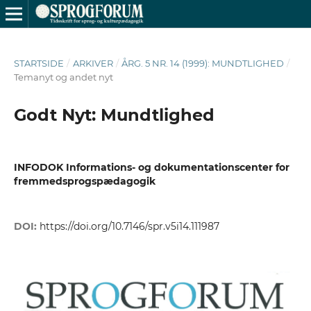
STARTSIDE
/
ARKIVER
/
ÅRG. 5 NR. 14 (1999): MUNDTLIGHED
/
Temanyt og andet nyt
Godt Nyt: Mundtlighed
INFODOK Informations- og dokumentationscenter for
fremmedsprogspædagogik
DOI:
https://doi.org/10.7146/spr.v5i14.111987