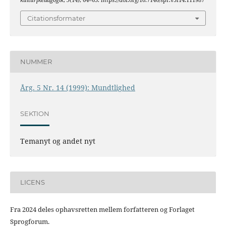
kulturpædagogik
,
5
(14), 64–65. https://doi.org/10.7146/spr.v5i14.111987
Citationsformater
NUMMER
Årg. 5 Nr. 14 (1999): Mundtlighed
SEKTION
Temanyt og andet nyt
LICENS
Fra 2024 deles ophavsretten mellem forfatteren og Forlaget
Sprogforum.