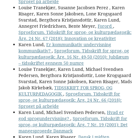
Sproget på arbejde
Louise Tranekjær, Susanne Jacobsen Perez , Karen
Risager, Karen Sonne Jakobsen, Lone Krogsgaard
Svarstad, Bergthora Kristjansdottir, Karen Lund,
Annegret Friedrichsen, Bente Meyer,
Forord
,
Sprogforum. Tidsskrift for sprog- og kulturpædagogik:
Årg. 24 Nr. 67 (2018): Innovation og kreativitet
Karen Lund,
Er kommunikativ undervisning
kommunikativ?
,
Sprogforum. Tidsskrift for sprog- og
kulturpædagogik: Årg. 16 Nr. 49-50 (2010): Jubilæum
– tidsskriftet gennem 50 numre
Louise Tranekjær, Karen Lund, Michael Svendsen
Pedersen, Bergthora Kristjansdottir, Lone Krogsgaard
Svarstad, Karen Sonne Jakobsen, Karen Risager, Mads
Jakob Kirkebæk,
TIDSSKRIFT FOR SPROG- OG
KULTURPÆDAGOGIK
,
Sprogforum. Tidsskrift for
sprog- og kulturpædagogik: Årg. 24 Nr. 66 (2018):
Sproget på arbejde
Karen Lund, Michael Svendsen Pedersen,
Hvad er
god sprogundervisning?
,
Sprogforum. Tidsskrift for
sprog- og kulturpædagogik: Årg. 7 Nr. 19 (2001): Det
mangesprogede Danmark
Karen Lund, Karen Risager,
Dansk i midten
,