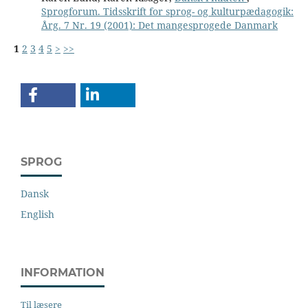
Sprogforum. Tidsskrift for sprog- og kulturpædagogik:
Årg. 7 Nr. 19 (2001): Det mangesprogede Danmark
1
2
3
4
5
>
>>
SPROG
Dansk
English
INFORMATION
Til læsere