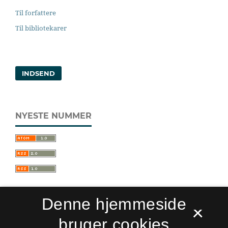
Til forfattere
Til bibliotekarer
INDSEND
NYESTE NUMMER
Denne hjemmeside
×
bruger cookies
Sprogforum. Tidsskrift for sprog- og