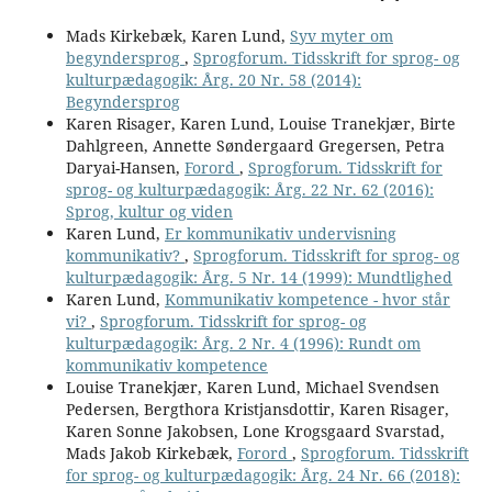
Mads Kirkebæk, Karen Lund,
Syv myter om
begyndersprog
,
Sprogforum. Tidsskrift for sprog- og
kulturpædagogik: Årg. 20 Nr. 58 (2014):
Begyndersprog
Karen Risager, Karen Lund, Louise Tranekjær, Birte
Dahlgreen, Annette Søndergaard Gregersen, Petra
Daryai-Hansen,
Forord
,
Sprogforum. Tidsskrift for
sprog- og kulturpædagogik: Årg. 22 Nr. 62 (2016):
Sprog, kultur og viden
Karen Lund,
Er kommunikativ undervisning
kommunikativ?
,
Sprogforum. Tidsskrift for sprog- og
kulturpædagogik: Årg. 5 Nr. 14 (1999): Mundtlighed
Karen Lund,
Kommunikativ kompetence - hvor står
vi?
,
Sprogforum. Tidsskrift for sprog- og
kulturpædagogik: Årg. 2 Nr. 4 (1996): Rundt om
kommunikativ kompetence
Louise Tranekjær, Karen Lund, Michael Svendsen
Pedersen, Bergthora Kristjansdottir, Karen Risager,
Karen Sonne Jakobsen, Lone Krogsgaard Svarstad,
Mads Jakob Kirkebæk,
Forord
,
Sprogforum. Tidsskrift
for sprog- og kulturpædagogik: Årg. 24 Nr. 66 (2018):