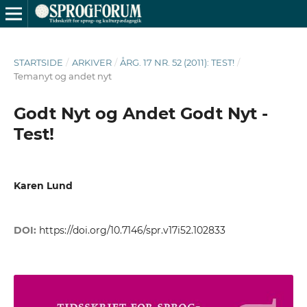
STARTSIDE
/
ARKIVER
/
ÅRG. 17 NR. 52 (2011): TEST!
/
Temanyt og andet nyt
Godt Nyt og Andet Godt Nyt -
Test!
Karen Lund
DOI:
https://doi.org/10.7146/spr.v17i52.102833