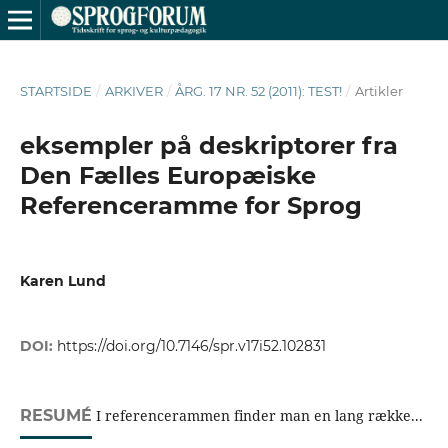
STARTSIDE
/
ARKIVER
/
ÅRG. 17 NR. 52 (2011): TEST!
/
Artikler
eksempler på deskriptorer fra
Den Fælles Europæiske
Referenceramme for Sprog
Karen Lund
DOI:
https://doi.org/10.7146/spr.v17i52.102831
RESUMÉ
I referencerammen finder man en lang række...