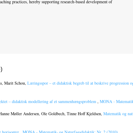
eaching practices, hereby supporting research-based development of
)
s, Marit Schou,
Læringsspor – et didaktisk begreb til at beskrive progression
ktet – didaktisk modellering af et sammenhængsproblem
,
MONA - Matematik- 
, Hanne Møller Andersen, Ole Goldbech, Tinne Hoff Kjeldsen,
Matematik og nat
 horisonter
,
MONA - Matematik- og Naturfagsdidaktik: Nr. 2 (2010)