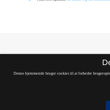
MONA - Matematik- og Naturfagsdidaktik
D
ISSN 1604-8628 (Trykt)
ISSN 2245-8948 (Online)
Tilgængelighedserklæring
Denne hjemmeside bruger cookies til at forbedre brugerople