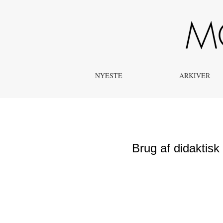
Brug af didaktisk teori i læreres udvikling af modellering
NYESTE
ARKIVER
Brug af didaktisk