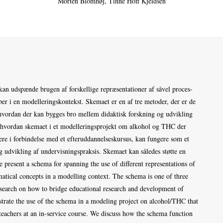
Morten Blomhøj
Tinne Hoff Kjeldsen
 kan udspænde brugen af forskellige repræsentationer af såvel proces-
er i en modelleringskontekst. Skemaet er en af tre metoder, der er de
i hvordan der kan bygges bro mellem didaktisk forskning og udvikling
, hvordan skemaet i et modelleringsprojekt om alkohol og THC der
ere i forbindelse med et efteruddannelseskursus, kan fungere som et
g udvikling af undervisningspraksis. Skemaet kan således støtte en
e present a schema for spanning the use of different representations of
atical concepts in a modelling context. The schema is one of three
 research on how to bridge educational research and development of
strate the use of the schema in a modeling project on alcohol/THC that
teachers at an in-service course. We discuss how the schema function