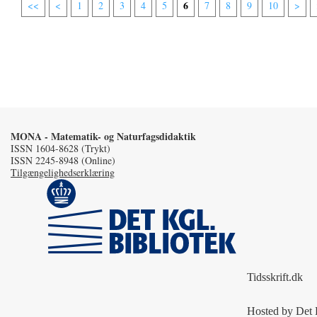
6
<<
<
1
2
3
4
5
7
8
9
10
>
MONA - Matematik- og Naturfagsdidaktik
ISSN 1604-8628 (Trykt)
ISSN 2245-8948 (Online)
Tilgængelighedserklæring