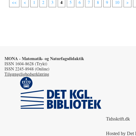
4
<<
<
1
2
3
5
6
7
8
9
10
>
MONA - Matematik- og Naturfagsdidaktik
ISSN 1604-8628 (Trykt)
ISSN 2245-8948 (Online)
Tilgængelighedserklæring