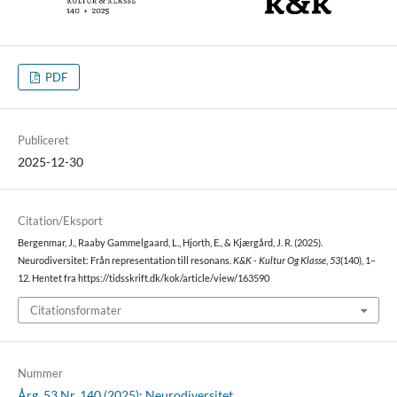
PDF
Publiceret
2025-12-30
Citation/Eksport
Bergenmar, J., Raaby Gammelgaard, L., Hjorth, E., & Kjærgård, J. R. (2025).
Neurodiversitet: Från representation till resonans.
K&K - Kultur Og Klasse
,
53
(140), 1–
12. Hentet fra https://tidsskrift.dk/kok/article/view/163590
Citationsformater
Nummer
Årg. 53 Nr. 140 (2025): Neurodiversitet