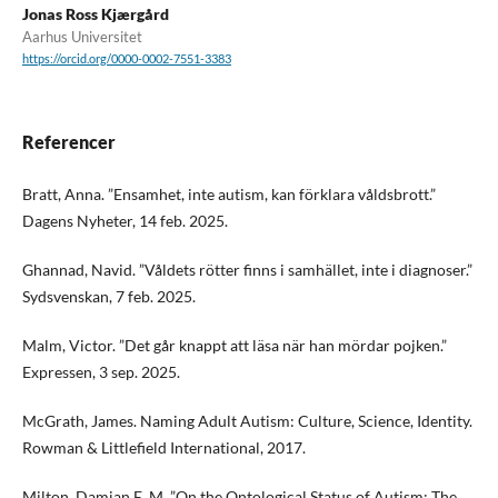
Jonas Ross Kjærgård
Aarhus Universitet
https://orcid.org/0000-0002-7551-3383
Referencer
Bratt, Anna. ”Ensamhet, inte autism, kan förklara våldsbrott.”
Dagens Nyheter, 14 feb. 2025.
Ghannad, Navid. ”Våldets rötter finns i samhället, inte i diagnoser.”
Sydsvenskan, 7 feb. 2025.
Malm, Victor. ”Det går knappt att läsa när han mördar pojken.”
Expressen, 3 sep. 2025.
McGrath, James. Naming Adult Autism: Culture, Science, Identity.
Rowman & Littlefield International, 2017.
Milton, Damian E. M. ”On the Ontological Status of Autism: The