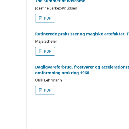
The Summer of Welcome
Josefine Sarkez-Knudsen
PDF
Rutinerede praksisser og magiske artefakter. Fo
Maja Schøler
PDF
Dagligvareforbrug, frostvarer og accelerations
omformning omkring 1960
Ulrik Lehrmann
PDF