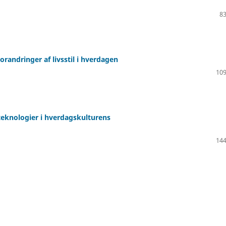
83
randringer af livsstil i hverdagen
109
teknologier i hverdagskulturens
144