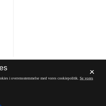
es
×
ookies i overensstemmelse med vores cookiepolitik.
Se vores