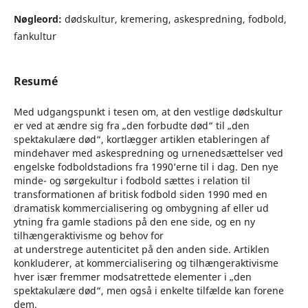
Nøgleord:
dødskultur, kremering, askespredning, fodbold,
fankultur
Resumé
Med udgangspunkt i tesen om, at den vestlige dødskultur
er ved at ændre sig fra „den forbudte død“ til „den
spektakulære død“, kortlægger artiklen etableringen af
mindehaver med askespredning og urnenedsættelser ved
engelske fodboldstadions fra 1990’erne til i dag. Den nye
minde- og sørgekultur i fodbold sættes i relation til
transformationen af britisk fodbold siden 1990 med en
dramatisk kommercialisering og ombygning af eller ud
ytning fra gamle stadions på den ene side, og en ny
tilhængeraktivisme og behov for
at understrege autenticitet på den anden side. Artiklen
konkluderer, at kommercialisering og tilhængeraktivisme
hver især fremmer modsatrettede elementer i „den
spektakulære død“, men også i enkelte tilfælde kan forene
dem.