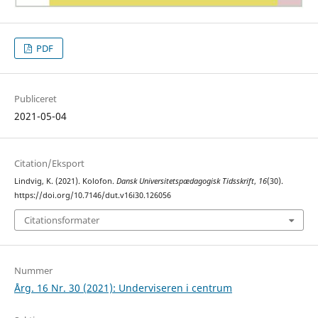
PDF
Publiceret
2021-05-04
Citation/Eksport
Lindvig, K. (2021). Kolofon.
Dansk Universitetspædagogisk Tidsskrift
,
16
(30).
https://doi.org/10.7146/dut.v16i30.126056
Citationsformater
Nummer
Årg. 16 Nr. 30 (2021): Underviseren i centrum