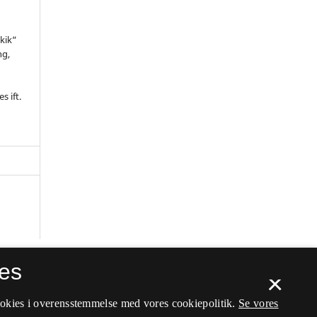
kik“
ng,
l
s ift.
es
×
ookies i overensstemmelse med vores cookiepolitik.
Se vores