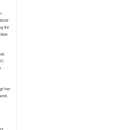
m
 (DUN-
g frit
ikler
nsk
UT,
u
igt her
ceret.
UT,