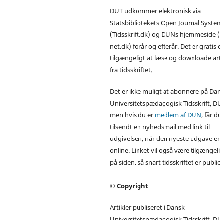
DUT udkommer elektronisk via
Statsbibliotekets Open Journal Syste
(Tidsskrift.dk) og DUNs hjemmeside
net.dk) forår og efterår. Det er gratis o
tilgængeligt at læse og downloade art
fra tidsskriftet.
Det er ikke muligt at abonnere på Da
Universitetspædagogisk Tidsskrift, D
men hvis du er
medlem af DUN
, får d
tilsendt en nyhedsmail med link til
udgivelsen, når den nyeste udgave er
online. Linket vil også være tilgængel
på siden, så snart tidsskriftet er publi
© Copyright
Artikler publiseret i Dansk
Universitetspædagogisk Tidsskrift, D