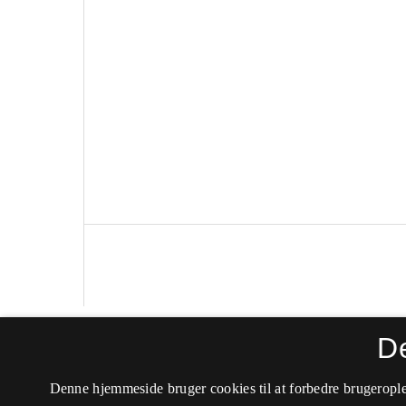
D
Dansk Universitetspædagogisk Tidsskrift
Denne hjemmeside bruger cookies til at forbedre brugerople
ISSN 2245-1374 (Online)