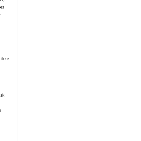
es
-
l
 ikke
isk
a