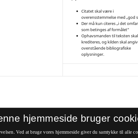
Citatet skal være i
overensstemmelse med „god s
Der må kun citeres „i det omfa
som betinges af formålet“
Ophavsmanden til teksten ska
krediteres, og kilden skal angive
ovenstående bibliografiske
oplysninger.
enne hjemmeside bruger cooki
velsen. Ved at bruge vores hjemmeside giver du samtykke til alle c