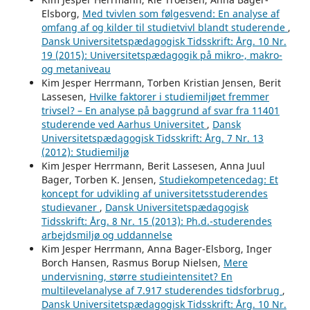
Elsborg,
Med tvivlen som følgesvend: En analyse af
omfang af og kilder til studietvivl blandt studerende
,
Dansk Universitetspædagogisk Tidsskrift: Årg. 10 Nr.
19 (2015): Universitetspædagogik på mikro-, makro-
og metaniveau
Kim Jesper Herrmann, Torben Kristian Jensen, Berit
Lassesen,
Hvilke faktorer i studiemiljøet fremmer
trivsel? – En analyse på baggrund af svar fra 11401
studerende ved Aarhus Universitet
,
Dansk
Universitetspædagogisk Tidsskrift: Årg. 7 Nr. 13
(2012): Studiemiljø
Kim Jesper Herrmann, Berit Lassesen, Anna Juul
Bager, Torben K. Jensen,
Studiekompetencedag: Et
koncept for udvikling af universitetsstuderendes
studievaner
,
Dansk Universitetspædagogisk
Tidsskrift: Årg. 8 Nr. 15 (2013): Ph.d.-studerendes
arbejdsmiljø og uddannelse
Kim Jesper Herrmann, Anna Bager-Elsborg, Inger
Borch Hansen, Rasmus Borup Nielsen,
Mere
undervisning, større studieintensitet? En
multilevelanalyse af 7.917 studerendes tidsforbrug
,
Dansk Universitetspædagogisk Tidsskrift: Årg. 10 Nr.