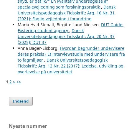
snyd, er det ik?" En kvalitativ undersøgelse af
specialevejledning som forskningspraktik
,
Dansk
Universitetspædagogisk Tidsskrift: Årg. 16 Nr. 31
(2021): Faglig vejledning i forandring
Maria Hvid Stenalt, Birgitte Lund Nielsen,
DUT Guide:
Fostering student agency
,
Dansk
Universitetspædagogisk Tidsskrift: Årg. 20 Nr. 37
(2025): DUT 37
Anna Bager-Elsborg,
Hvordan begrunder undervisere
deres praksis? Et interviewstudie med undervisere fra
to fagmiljøer
,
Dansk Universitetspædagogisk
Tidsskrift: Årg. 12 Nr. 22 (2017): Ledelse, udvikling og
overlevelse på universitetet
1
2
>
>>
Indsend
Nyeste nummer