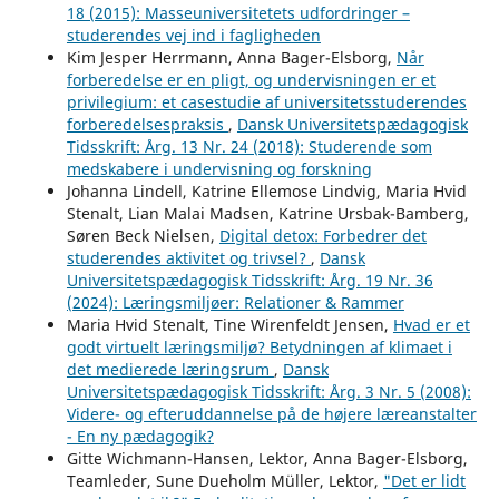
18 (2015): Masseuniversitetets udfordringer –
studerendes vej ind i fagligheden
Kim Jesper Herrmann, Anna Bager-Elsborg,
Når
forberedelse er en pligt, og undervisningen er et
privilegium: et casestudie af universitetsstuderendes
forberedelsespraksis
,
Dansk Universitetspædagogisk
Tidsskrift: Årg. 13 Nr. 24 (2018): Studerende som
medskabere i undervisning og forskning
Johanna Lindell, Katrine Ellemose Lindvig, Maria Hvid
Stenalt, Lian Malai Madsen, Katrine Ursbak-Bamberg,
Søren Beck Nielsen,
Digital detox: Forbedrer det
studerendes aktivitet og trivsel?
,
Dansk
Universitetspædagogisk Tidsskrift: Årg. 19 Nr. 36
(2024): Læringsmiljøer: Relationer & Rammer
Maria Hvid Stenalt, Tine Wirenfeldt Jensen,
Hvad er et
godt virtuelt læringsmiljø? Betydningen af klimaet i
det medierede læringsrum
,
Dansk
Universitetspædagogisk Tidsskrift: Årg. 3 Nr. 5 (2008):
Videre- og efteruddannelse på de højere læreanstalter
- En ny pædagogik?
Gitte Wichmann-Hansen, Lektor, Anna Bager-Elsborg,
Teamleder, Sune Dueholm Müller, Lektor,
"Det er lidt