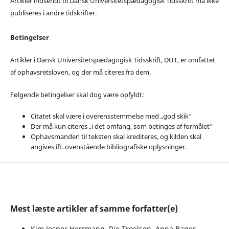
Artikler indsendt til Dansk Universitetspædagogisk Tidsskrift må ikke
publiseres i andre tidskrifter.
Betingelser
Artikler i Dansk Universitetspædagogisk Tidsskrift, DUT, er omfattet
af ophavsretsloven, og der må citeres fra dem.
Følgende betingelser skal dog være opfyldt:
Citatet skal være i overensstemmelse med „god skik“
Der må kun citeres „i det omfang, som betinges af formålet“
Ophavsmanden til teksten skal krediteres, og kilden skal
angives ift. ovenstående bibliografiske oplysninger.
Mest læste artikler af samme forfatter(e)
Kim Jesper Herrmann, Rie Troelsen, Anna Bager-