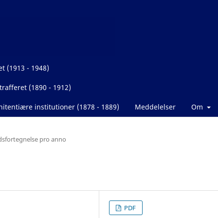
et (1913 - 1948)
rafferet (1890 - 1912)
itentiære institutioner (1878 - 1889)
Meddelelser
Om
dsfortegnelse pro anno
PDF