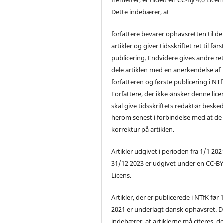
Dette indebærer, at
forfattere bevarer ophavsretten til de
artikler og giver tidsskriftet ret til førs
publicering. Endvidere gives andre ret 
dele artiklen med en anerkendelse af
forfatteren og første publicering i NTf
Forfattere, der ikke ønsker denne lice
skal give tidsskriftets redaktør beske
herom senest i forbindelse med at de
korrektur på artiklen.
Artikler udgivet i perioden fra 1/1 2021
31/12 2023 er udgivet under en CC-B
Licens.
Artikler, der er publicerede i NTfK før 
2021 er underlagt dansk ophavsret. D
indebærer, at artiklerne må citeres, d