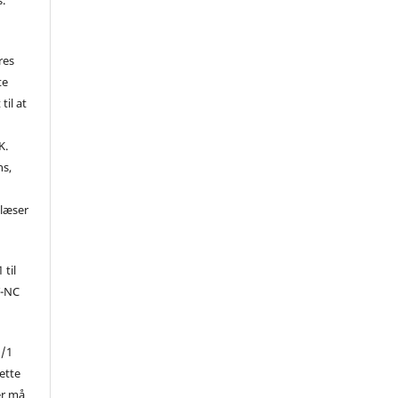
res
te
til at
K.
ns,
d
 læser
 til
Y-NC
1/1
ette
er må