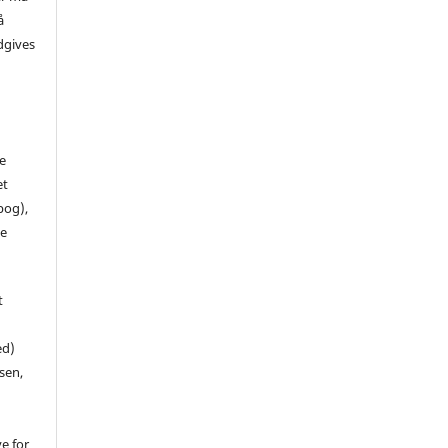
å
dgives
de
et
 bog),
te
t
ed)
sen,
ve for