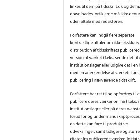
linkes til dem på tidsskrift.dk og de m
downloades. Artiklerne må ikke genu
uden aftale med redaktøren.
Forfattere kan indgå flere separate
kontraktlige aftaler om ikke-eksklusiv
distribution af tidsskriftets publicere
version af værket (f.eks. sende det til 
institutionslager eller udgive det i en
med en anerkendelse af værkets førs
publicering i nærværende tidsskrift.
Forfattere har ret til og opfordres til a
publicere deres værker online (f.eks. i
institutionslagre eller på deres webst
forud for og under manuskriptproces
da dette kan føre til produktive
udvekslinger, samt tidligere og større
citater fra publicerede værker. Initiati