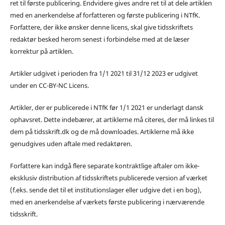
ret til første publicering. Endvidere gives andre ret til at dele artiklen
med en anerkendelse af forfatteren og første publicering i NTfK.
Forfattere, der ikke ønsker denne licens, skal give tidsskriftets
redaktør besked herom senest i forbindelse med at de læser
korrektur på artiklen.
Artikler udgivet i perioden fra 1/1 2021 til 31/12 2023 er udgivet
under en CC-BY-NC Licens.
Artikler, der er publicerede i NTfK før 1/1 2021 er underlagt dansk
ophavsret. Dette indebærer, at artiklerne må citeres, der må linkes til
dem på tidsskrift.dk og de må downloades. Artiklerne må ikke
genudgives uden aftale med redaktøren.
Forfattere kan indgå flere separate kontraktlige aftaler om ikke-
eksklusiv distribution af tidsskriftets publicerede version af værket
(f.eks. sende det til et institutionslager eller udgive det i en bog),
med en anerkendelse af værkets første publicering i nærværende
tidsskrift.