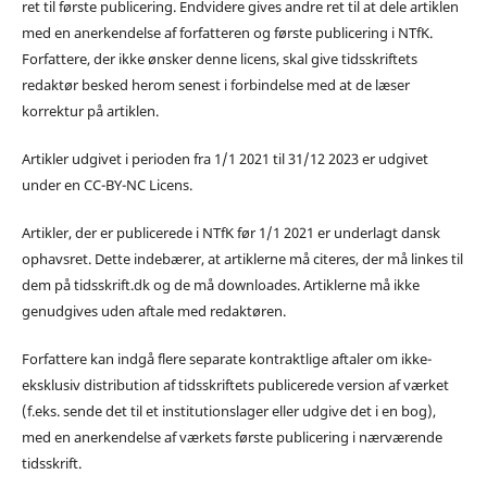
ret til første publicering. Endvidere gives andre ret til at dele artiklen
med en anerkendelse af forfatteren og første publicering i NTfK.
Forfattere, der ikke ønsker denne licens, skal give tidsskriftets
redaktør besked herom senest i forbindelse med at de læser
korrektur på artiklen.
Artikler udgivet i perioden fra 1/1 2021 til 31/12 2023 er udgivet
under en CC-BY-NC Licens.
Artikler, der er publicerede i NTfK før 1/1 2021 er underlagt dansk
ophavsret. Dette indebærer, at artiklerne må citeres, der må linkes til
dem på tidsskrift.dk og de må downloades. Artiklerne må ikke
genudgives uden aftale med redaktøren.
Forfattere kan indgå flere separate kontraktlige aftaler om ikke-
eksklusiv distribution af tidsskriftets publicerede version af værket
(f.eks. sende det til et institutionslager eller udgive det i en bog),
med en anerkendelse af værkets første publicering i nærværende
tidsskrift.